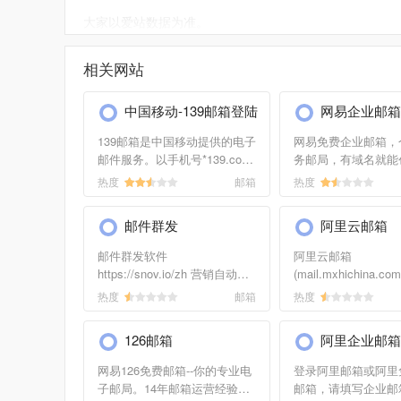
大家以爱站数据为准。
如需要更多outlook信息或建议反馈，请联系outloo
相关网站
中国移动-139邮箱登陆
网易企业邮箱
139邮箱是中国移动提供的电子
网易免费企业邮箱，
邮件服务。以手机号*139.com
务邮局，有域名就能
为后缀的免费邮箱，手机和电
帐号*自主域名的邮
热度
邮箱
热度
脑都可以访问，可通过邮箱发
域下默认创建200个
短信/发彩信/发传真，有新邮件
强大反垃圾技术，收
邮件群发
阿里云邮箱
可以立即通知手机，精准过滤
定，管理界面简单清
98%垃圾邮件。
国最大的邮件系统提
邮件群发软件
阿里云邮箱
有十六年邮箱运营经
https://snov.io/zh 营销自动化
(mail.mxhichina.
倾力打造。
平台，以更高的转化率查找客
端邮箱,安全稳定,全
热度
邮箱
热度
户邮箱地址、验证邮箱地址并
持3g超大附件,垃圾
发送邮件给潜在客户，创建并
超过99%,阿里云邮
126邮箱
阿里企业邮箱
合理的进行邮件群发，自动跟
手机邮箱,支持安卓、
进邮件群发消息的高效邮件群
发服务,支持代收163
网易126免费邮箱--你的专业电
登录阿里邮箱或阿里
发软件。使用我们的拖放工
箱,gmail,hotmail,
子邮局。14年邮箱运营经验，
邮箱，请填写企业邮
具，构建多级目标营销，并实
邮箱、新浪邮箱等。