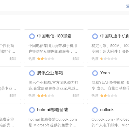
k的站长进行洽谈沟通。
中国电信-189邮箱
中国联通手机
个性化商
中国电信集团为宽带和手机用
稳定可靠、500M、10
创建“个性
户提供的互联网邮箱服务，由
空间！超大附件！服务
箱帐号，每
中国电信互联网增值服务运营
到信顺畅！极速体验，
邮箱
热度
邮箱
热度
帐号，拥有
中心。
忧，独享超宽网络，尽
发高速稳
乐趣。有效阻挡垃圾，
腾讯企业邮箱
Yeah
晰，由中
毒。
供商及具
腾讯企业邮箱,官方团队倾力打
网易YEAH免费邮箱--
验的网易
com)是专业云
造,企业邮箱更多企业应用,速度
享 成长。容量自动翻
球畅通。支
更快,收发更顺畅,腾讯企业邮箱
50兆附件,免费开通手
邮箱
热度
邮箱
热度
邮件拦截率
价格更优惠。
箱赠送3G超大附件服
邮件客户端,
各种客户端软件收发，
hotmail邮箱登陆
outlook
ios邮箱收
件拦截率超过98%。
邮箱,邮
免费企业
hotmail邮箱登陆Outlook.com
Outlook.com - Micro
雅虎邮箱,139
箱的完整
是 Microsoft 提供的免费个人
的个人电子邮件。Micro