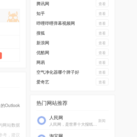
腾讯网
查看
知乎
查看
哔哩哔哩弹幕视频网
查看
搜狐
查看
4
新浪网
查看
优酷网
查看
网易
查看
空气净化器哪个牌子好
查看
爱奇艺
查看
热门网站推荐
Outlook
人民网
新闻
人民网，是世界十大报纸之一《人民日报》建设的以新闻为主的大型网上信息发布平台，也是互联网上最大的中文和多语种新闻网站之一。作为国家重点新闻网站，人民网以新闻报道...
的网站数据
供参考，建议
淘宝网