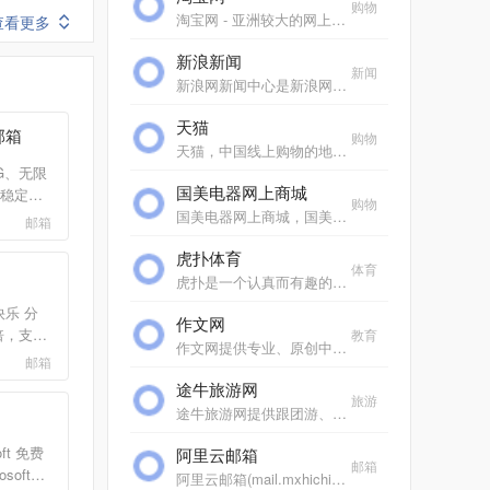
购物
淘宝网 - 亚洲较大的网上交易平台，提供各类服饰、美容、家居、数码、话费/点卡充值… 数亿优质商品，同时提供担保交易(先收货后付款)等安全交易保障服务，并由商家提供退货...
查看更多
新浪新闻
新闻
新浪网新闻中心是新浪网重要的频道之一，24小时滚动报道国内、国际及社会新闻。每日编发新闻数以万计。
天猫
邮箱
购物
天猫，中国线上购物的地标网站，亚洲超大的综合性购物平台，拥有10万多品牌商家。每日发布大量国内外商品！正品网购，上天猫！天猫千万大牌正品,品类全，一站购，支付安全，...
G、无限
国美电器网上商城
稳定，
购物
安枕无
国美电器网上商城，国美电器唯一官方网上商城，中国领先的专业家电网购平台。全球品牌电视、洗衣机、电脑、手机、数码、空调、电脑配件、生活电器、网络产品等正品行货，更...
邮箱
享极速
虎扑体育
抵御病
体育
虎扑是一个认真而有趣的社区，每天有众多jrs在虎扑分享自己对篮球、足球、游戏电竞、运动装备、影视、汽车、数码、情感等一切人和事的见解，热闹、真实、有温度。
快乐 分
作文网
倍，支持
教育
作文网提供专业、原创中小学生作文，包括中考满分作文、高考满分作文、零分作文、优秀作文大全、作文素材、作文辅导、英语作文等，欢迎踊跃投稿。
机号码邮
邮箱
务。支持
途牛旅游网
垃圾邮
旅游
途牛旅游网提供跟团游、自助游、邮轮旅游、自驾游、定制游以及景点门票预订、机票预订、火车票预订服务,还有牛人专线、首付出发旅游等品质高端、价格实惠的旅游路线.全年有...
soft 免费
阿里云邮箱
邮箱
soft
阿里云邮箱(mail.mxhichina.com)是专业云端邮箱,安全稳定,全球畅通。支持3g超大附件,垃圾邮件拦截率超过99%,阿里云邮邮件客户端,手机邮箱,支持安卓、ios邮箱收发服务,支持代收163邮箱,邮箱,gmail,hotmail,雅虎邮箱,139邮箱、新浪邮箱等。