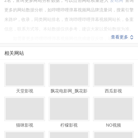
2名，查询更多网站分析数据，可以点击网站权重进入“
爱站网
”查询
更多的网站数据分析，如哔哩哔哩弹幕视频网品牌流量词，搜索引擎
来路IP，收录，同类网站排名，查询哔哩哔哩弹幕视频网站长，备案
信息，联系方式等。本站数据仅供参考，建议大家以爱站数据为准。
查看更多
如需要更多哔哩哔哩弹幕视频网信息或建议反馈，请联系哔哩哔
哩弹幕视频网的站长进行洽谈沟通。
相关网站
天堂影视
飘花电影网_飘花影
西瓜影视
院
猫咪影视
柠檬影视
NO视频