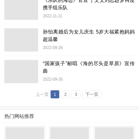
《乐队的海边》官宣 于文文刘恋赵梦再度
携手组乐队
2022-11-11
孙怡离婚后为女儿庆生 5岁大福紧抱妈妈
超温馨
2022-09-26
“国家孩子”献唱《海的尽头是草原》宣传
曲
2022-09-26
上一页
1
2
3
下一页
热门网站推荐