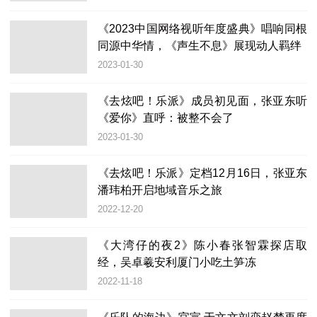
《2023中国网络视听年度盛典》唱响同根
同源中华情，《声生不息》展现动人羁绊
2023-01-30
《去炫吧！乐派》成员初见面，张亚东听
《爱你》直呼：被整不会了
2023-01-30
《去炫吧！乐派》定档12月16日，张亚东
潘玮柏开启地域音乐之旅
2022-12-20
《大湾仔的夜2》陈小春张智霖探店取
经，吴卓羲安利厦门小吃土笋冻
2022-11-18