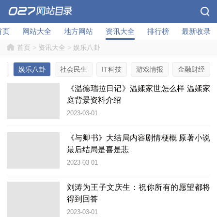
首页
网站大全
地方网站
资讯大全
排行榜
最新收录
首页
>
资讯大全
>
娱乐八卦
选
娱乐八卦
社会民生
IT科技
游戏情报
金融财经
《温德瑞拉日记》温媃家世怎么样 温媃家
庭背景资料介绍
2023-03-01
《与卿书》大结局内容剧情梗概 原著小说
最后结局是喜是悲
2023-03-01
刘涛为王子文庆生：祝你所有的愿望都将
得到回答
2023-03-01