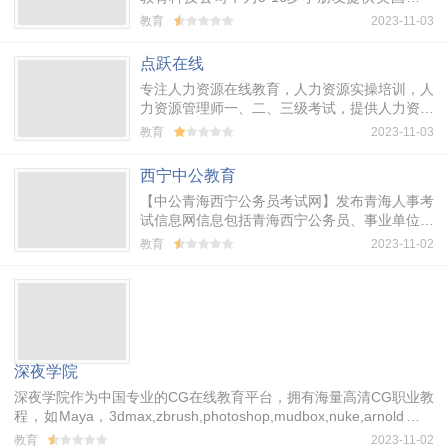
课程的互联网教育公司，为5-16岁小朋友提供
教育
2023-11-03
有效、生动的英语学习体验。我们拥有国内最...
点跃在线
专注人力资源在线教育，人力资源实操培训，人
力资源管理师一、二、三级考试，提供人力资源
公开课、资料下载
教育
2023-11-03
西宁中公教育
【中公青海西宁公务员考试网】发布青海人事考
试信息网信息包括青海西宁公务员、事业单位考
试公告、职位表、青海公务员考试网上报名时间
教育
2023-11-02
等，提供青海公务员考试成绩查询、公...
深夜学院
深夜学院作为中国专业的CG在线教育平台，拥有海量高清CG职业教
程，如Maya，3dmax,zbrush,photoshop,mudbox,nuke,arnold等视
频教程，助你快速成为CG优秀技术人才！
教育
2023-11-02