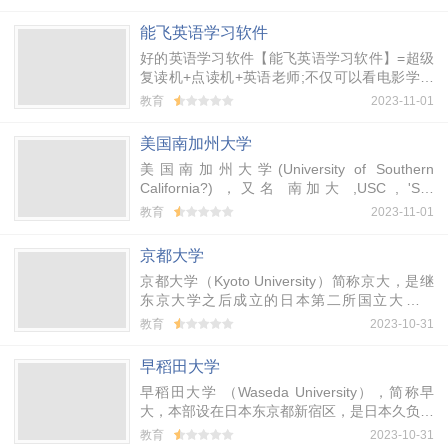
能飞英语学习软件
好的英语学习软件【能飞英语学习软件】=超级
复读机+点读机+英语老师;不仅可以看电影学英
语，还可便利复读、听写、角色扮演、口语模仿
教育
2023-11-01
练习，助您快乐、高效、自主学习。
美国南加州大学
美国南加州大学(University of Southern
California?) ，又名 南加大 ,USC , 'SC,
Southern California 和 Southern Cal ,位于加州
教育
2023-11-01
洛杉矶市中心，由监理会于1880年创立，是加
州及美国西岸最古老的私立大学。南加大的课程
京都大学
水准极受肯定，其中商学院、电影、传播、建
京都大学（Kyoto University）简称京大，是继
筑、医学及理工学院等科系在美国大学中相当知
东京大学之后成立的日本第二所国立大学。
名。
1892年，23位国会议员在向国会提出的一个议
教育
2023-10-31
案中提出，日本仅有一所东京国立大学，缺乏竞
争，对办学和学生的培养都不利，建议在当时的
早稻田大学
西京-京都建一所大学，1897年议案被通过，大
早稻田大学 （Waseda University），简称早
学得以诞生，当时定名为京都帝国大学。
大，本部设在日本东京都新宿区，是日本久负盛
名的大学。1882年伴随着“学问要*”的宣言声，
教育
2023-10-31