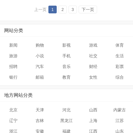
早稻田大学于东京诞生。而今，风雨走过132年
的早稻田大学，已发展成为一所世界知名的学
上一页
1
2
3
下一页
府。
网站分类
新闻
购物
影视
游戏
体育
旅游
小说
手机
社交
生活
招聘
汽车
音乐
财经
彩票
银行
邮箱
教育
女性
综合
地方网站分类
北京
天津
河北
山西
内蒙古
辽宁
吉林
黑龙江
上海
江苏
浙江
安徽
福建
江西
山东