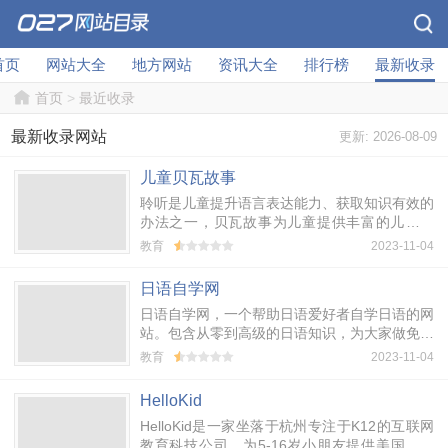
首页
网站大全
地方网站
资讯大全
排行榜
最新收录
首页
>
最近收录
最新收录网站
更新: 2026-08-09
儿童贝瓦故事
聆听是儿童提升语言表达能力、获取知识有效的
办法之一，贝瓦故事为儿童提供丰富的儿童故
事，包括童话故事、成语故事、启蒙故事、儿童
教育
2023-11-04
故事mp3、安徒生童话、格林童话、神话故...
日语自学网
日语自学网，一个帮助日语爱好者自学日语的网
站。包含从零到高级的日语知识，为大家做免费
答疑！
教育
2023-11-04
HelloKid
HelloKid是一家坐落于杭州专注于K12的互联网
教育科技公司，为5-16岁小朋友提供美国小学