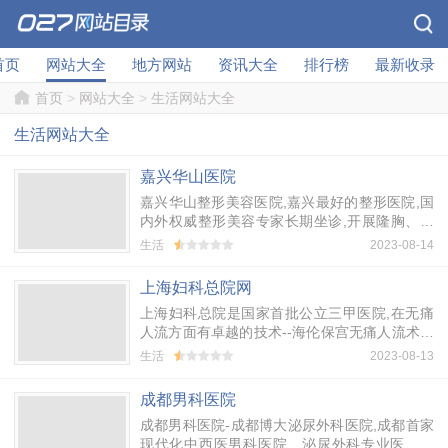
首页
网站大全
地方网站
资讯大全
排行榜
最新收录
首页
>
网站大全
>
生活网站大全
生活网站大全
嘉兴华山医院
嘉兴华山整形美容医院,嘉兴最好的整形医院,国
内外权威整形美容专家长期坐诊,开展隆胸、吸
脂、隆鼻、脱毛、除皱、双眼皮、祛斑等系列整
生活
2023-08-14
形项目.
上海妇科总院网
上海妇科总院是国家首批公立三甲医院,在无痛
人流方面有卓越的技术--海伦保宫无痛人流术。
都是由万例手术无事故专家亲自操作，安全有保
生活
2023-08-13
障。
成都男科医院
成都男科医院-成都博大泌尿外科医院,成都首家
现代化中西医男科医院、泌尿外科专业医疗机