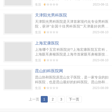
集了合肥妇科医院资料,告诉您合肥哪家妇科医
生活
2023-08-11
院好,合肥最好的妇科医院是哪家.
天津阳光男科医院
天津阳光男科医院是天津首家现代化专业男科医
院，获评“全国十佳男科医院”“天津最好的男科
医院”“医疗质量诚信十强男科专科医院”，全心
生活
2023-08-10
致力于男科疾病的研究与治疗医院。
上海宏康医院
上海哪个五官科医院好?上海宏康医院五官科，
上海眼耳鼻喉医院是上海市首家眼耳鼻喉新技术
示范推广基地之一，是百姓公认的在“医德、医
生活
2023-08-10
术、信誉”的三满意医院，几十年治疗数十万患
者，连续多年被患者评为上海最好的眼耳鼻喉医
昆山妇科医院网
院。
昆山协和医院原昆山女子医院，是一家专业的妇
科医院，也是昆山最好的妇科医院。昆山协和医
院技术精湛，服务到位，价格公道，并且是昆山
生活
2023-08-09
医保定点单位，专业治疗不孕不育、妇科炎症、
子宫肌瘤、宫颈糜烂、腋臭等妇科疾病。
上一页
1
2
3
下一页