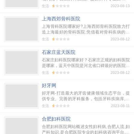
构,社保定点医院,并成立了四川首家男科研究院,
生活
2023-08-13
中国第一家商务男科医院。
上海西郊骨科医院
上海骨科医院哪家好?上海西郊骨科医院致力打
造上海最好的骨科医院,凭借着对骨科疾病的透
彻解析,西郊骨科医院独步申城骨科医学领域,并
生活
2023-08-12
荣获【全国十佳骨科医院】.
石家庄蓝天医院
石家庄妇科医院哪家好？石家庄正规的妇科医院
是哪家，蓝天中医院是河北省口碑最好的医院，
专为老百姓设立的平价医院，石家庄妇科在线咨
生活
2023-08-12
询医生为你解决石家庄妇科医院哪家好、石家庄
正规妇科医院等疑问。欢迎咨询！
好牙网
好牙网-打造最大的牙齿健康领域生态平台，提
供专业、完善的牙科服务，包括牙科疾病库,牙
科医生咨询,牙科产品,牙科健康管理,牙科资讯,
生活
2023-08-11
牙科预约挂号,牙科医院,牙科诊所,牙科培训等频
道。
合肥妇科医院
合肥妇科医院网站概述女性妇科病,合肥人流,妇
产科知识,是合肥医院专业的妇科病咨询平台,收