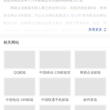
统提供商及具有十六年邮箱运营经验的网易倾力打造。
网易企业邮箱浏览人数已经达到1532，在国内排在第8名，查询
更多网站分析数据，可以点击网站权重进入“
爱站网
”查询更多的网站
数据分析，如网易企业邮箱品牌流量词，搜索引擎来路IP，收录，同
查看更多
类网站排名，查询网易企业邮箱站长，备案信息，联系方式等。本站
数据仅供参考，建议大家以爱站数据为准。
相关网站
如需要更多网易企业邮箱信息或建议反馈，请联系网易企业邮箱
的站长进行洽谈沟通。
QQ邮箱
中国移动-139邮箱登
网易企业邮箱
陆
中国电信-189邮箱
中国联通手机邮箱
邮件群发