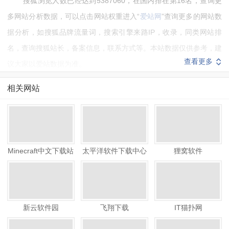
搜狐浏览人数已经达到5387060，在国内排在第16名，查询更
多网站分析数据，可以点击网站权重进入“
爱站网
”查询更多的网站数
据分析，如搜狐品牌流量词，搜索引擎来路IP，收录，同类网站排
名，查询搜狐站长，备案信息，联系方式等。本站数据仅供参考，建
查看更多
议大家以爱站数据为准。
如需要更多搜狐信息或建议反馈，请联系搜狐的站长进行洽谈沟
相关网站
通。
Minecraft中文下载站
太平洋软件下载中心
狸窝软件
新云软件园
飞翔下载
IT猫扑网