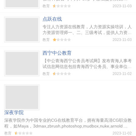
课程的互联网教育公司，为5-16岁小朋友提供
教育
2023-11-03
有效、生动的英语学习体验。我们拥有国内最...
点跃在线
专注人力资源在线教育，人力资源实操培训，人
力资源管理师一、二、三级考试，提供人力资源
公开课、资料下载
教育
2023-11-03
西宁中公教育
【中公青海西宁公务员考试网】发布青海人事考
试信息网信息包括青海西宁公务员、事业单位考
试公告、职位表、青海公务员考试网上报名时间
教育
2023-11-02
等，提供青海公务员考试成绩查询、公...
深夜学院
深夜学院作为中国专业的CG在线教育平台，拥有海量高清CG职业教
程，如Maya，3dmax,zbrush,photoshop,mudbox,nuke,arnold等视
频教程，助你快速成为CG优秀技术人才！
教育
2023-11-02