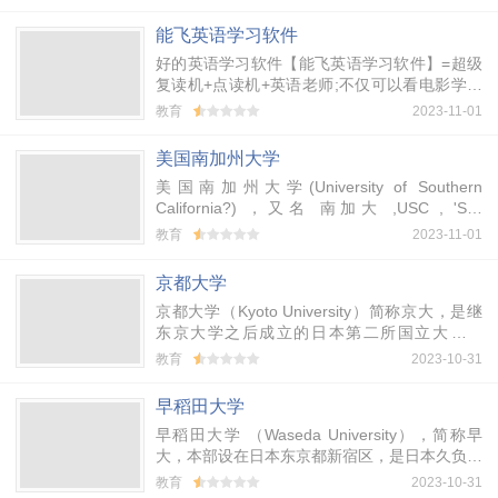
能飞英语学习软件
好的英语学习软件【能飞英语学习软件】=超级
复读机+点读机+英语老师;不仅可以看电影学英
语，还可便利复读、听写、角色扮演、口语模仿
教育
2023-11-01
练习，助您快乐、高效、自主学习。
美国南加州大学
美国南加州大学(University of Southern
California?) ，又名 南加大 ,USC , 'SC,
Southern California 和 Southern Cal ,位于加州
教育
2023-11-01
洛杉矶市中心，由监理会于1880年创立，是加
州及美国西岸最古老的私立大学。南加大的课程
京都大学
水准极受肯定，其中商学院、电影、传播、建
京都大学（Kyoto University）简称京大，是继
筑、医学及理工学院等科系在美国大学中相当知
东京大学之后成立的日本第二所国立大学。
名。
1892年，23位国会议员在向国会提出的一个议
教育
2023-10-31
案中提出，日本仅有一所东京国立大学，缺乏竞
争，对办学和学生的培养都不利，建议在当时的
早稻田大学
西京-京都建一所大学，1897年议案被通过，大
早稻田大学 （Waseda University），简称早
学得以诞生，当时定名为京都帝国大学。
大，本部设在日本东京都新宿区，是日本久负盛
名的大学。1882年伴随着“学问要*”的宣言声，
教育
2023-10-31