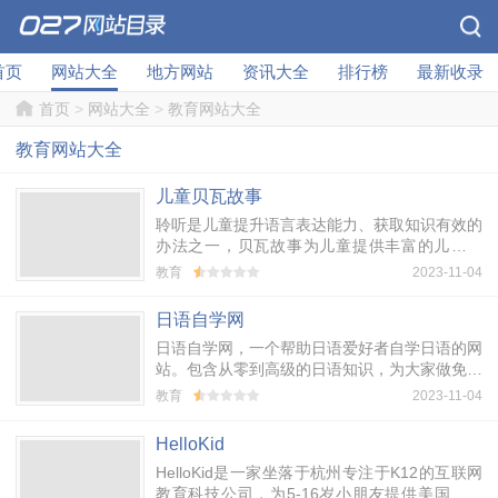
首页
网站大全
地方网站
资讯大全
排行榜
最新收录
首页
>
网站大全
>
教育网站大全
教育网站大全
儿童贝瓦故事
聆听是儿童提升语言表达能力、获取知识有效的
办法之一，贝瓦故事为儿童提供丰富的儿童故
事，包括童话故事、成语故事、启蒙故事、儿童
教育
2023-11-04
故事mp3、安徒生童话、格林童话、神话故...
日语自学网
日语自学网，一个帮助日语爱好者自学日语的网
站。包含从零到高级的日语知识，为大家做免费
答疑！
教育
2023-11-04
HelloKid
HelloKid是一家坐落于杭州专注于K12的互联网
教育科技公司，为5-16岁小朋友提供美国小学