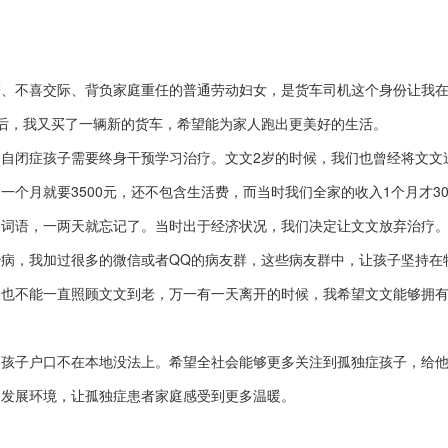
、不喜交际、背负家庭重任的普通劳动妇女，
是货车司机这个身份让我
后，我又买了一辆新的货车，希望能为家人跑出更美好的生活。
闭症孩子需要终身干预学习治疗。文文2岁的时候，我们也曾经将文文
个月就要3500元，还不包含生活费，而当时我们全家的收入1个月才30
的词语，一两天就忘记了。当时出于经济状况，我们决定让文文放弃治疗
，我加过很多的微信或者QQ的病友群，这些病友群中，让孩子坚持在
人也不能一直照顾文文到老，万一有一天离开的时候，我希望文文能够拥
孩子户口不在本地没法上。
希望全社会能够更多关注到孤独症孩子，给
的发展环境，让孤独症患者家庭感受到更多温暖。