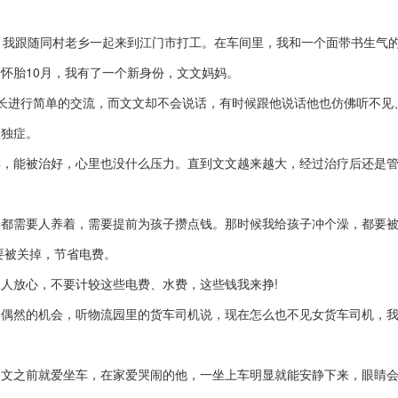
我跟随同村老乡一起来到江门市打工。在车间里，我和一个面带书生气
怀胎10月，我有了一个新身份，文文妈妈。
进行简单的交流，而文文却不会说话，有时候跟他说话他也仿佛听不见
孤独症。
能被治好，心里也没什么压力。直到文文越来越大，经过治疗后还是管
需要人养着，需要提前为孩子攒点钱。那时候我给孩子冲个澡，都要被
要被关掉，节省电费。
放心，不要计较这些电费、水费，这些钱我来挣!
然的机会，听物流园里的货车司机说，现在怎么也不见女货车司机，我
之前就爱坐车，在家爱哭闹的他，一坐上车明显就能安静下来，眼睛会