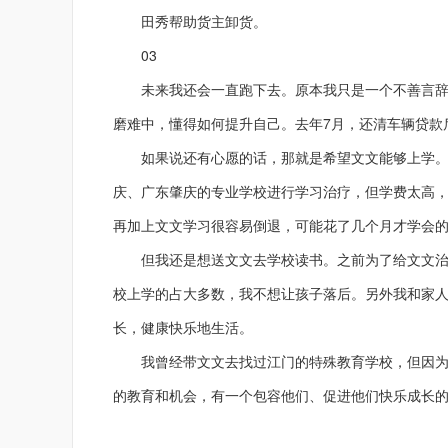
田秀帮助货主卸货。
03
未来我还会一直跑下去。原本我只是一个不善言辞
磨难中，懂得如何提升自己。
去年7月，还清车辆贷款
如果说还有心愿的话，那就是希望文文能够上学。自
庆、广东肇庆的专业学校进行学习治疗，但学费太高，一
再加上文文学习很容易倒退，可能花了几个月才学会
但我还是想送文文去学校读书。之前为了给文文治病
校上学的占大多数，我不想让孩子落后。另外我和家
长，健康快乐地生活。
我曾经带文文去找过江门的特殊教育学校，但因为
的教育和机会，
有一个包容他们、促进他们快乐成长