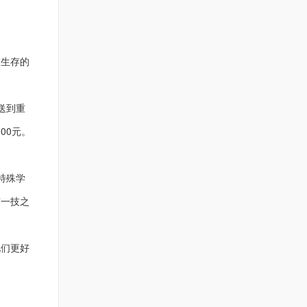
在生存的
送到重
00元。
。
特殊学
有一技之
他们更好