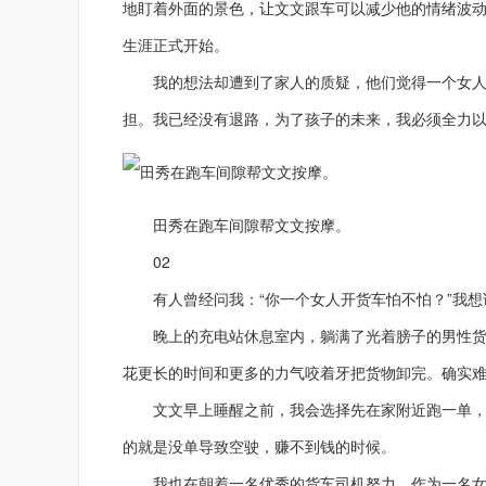
地盯着外面的景色，让文文跟车可以减少他的情绪波动
生涯正式开始。
我的想法却遭到了家人的质疑，他们觉得一个女人天
担。我已经没有退路，为了孩子的未来，我必须全力
田秀在跑车间隙帮文文按摩。
02
有人曾经问我：“你一个女人开货车怕不怕？”我
晚上的充电站休息室内，躺满了光着膀子的男性货车
花更长的时间和更多的力气咬着牙把货物卸完。
确实
文文早上睡醒之前，我会选择先在家附近跑一单，等
的就是没单导致空驶，赚不到钱的时候。
我也在朝着一名优秀的货车司机努力。
作为一名