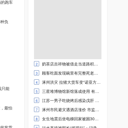
俩的跑车
种负
奶茶店吉祥物被借走当道路积水警示物 网友：守护城市
2
顾客吃面发现碗里有完整死老鼠 负责人：端上去时候还没有
3
涿州洪灾 拉猪大货车变“诺亚方舟” 危急时刻上演紧急救援
4
我只能
三星堆博物馆新馆落成使用 有哪些新展陈、新看点
5
江苏一男子吃烧烤后感染戊肝 怀疑自己变成“小黄人”
6
，最怕
涿州市民避灾遇酒店涨价 市监局回应：已责成酒店退还34元
7
女生地震后坐电梯回家被困30分钟 网友：存侥幸心理
8
主的发货
污水直排被部长“抓现行”：记录造假、通风报信、应对检查
9