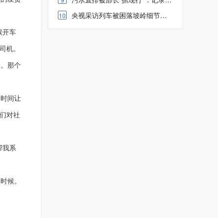
央视采访列车被困落坡岭细节太震撼 无私大爱令人感动
10
候开车
车司机。
子。那个
时间让
们对社
帮我系
时候。