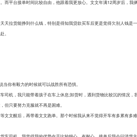
。而平台接单时间比较自由，他跟着我更放心。文文年满12周岁后，我
天拉货能挣到什么钱，特别是得知我贷款买车后更是觉得欠别人钱是一
以赴。
想说当你有毅力的时候就可以战胜所有恐惧。
司机，我只能带着孩子在车上休息;卸货时，遇到货物比较沉的情况，
难，但只要努力克服就不再是困难。
文文醒后，再带着文文跑单。那个时候我从来不觉得开车有多累有多难
女货车司机，我觉得我的优势在于比较细心、有耐心。接单后我会问清货