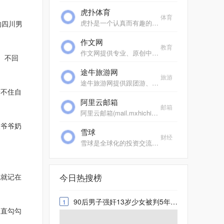
虎扑体育
体育
虎扑是一个认真而有趣的社区，每天有众多jrs在虎扑分享自己对篮球、足球、游戏电竞、运动装备、影视、汽车、数码、情感等一切人和事的见解，热闹、真实、有温度。
的四川男
作文网
教育
作文网提供专业、原创中小学生作文，包括中考满分作文、高考满分作文、零分作文、优秀作文大全、作文素材、作文辅导、英语作文等，欢迎踊跃投稿。
、不回
途牛旅游网
旅游
途牛旅游网提供跟团游、自助游、邮轮旅游、自驾游、定制游以及景点门票预订、机票预订、火车票预订服务,还有牛人专线、首付出发旅游等品质高端、价格实惠的旅游路线.全年有...
不住自
阿里云邮箱
邮箱
阿里云邮箱(mail.mxhichina.com)是专业云端邮箱,安全稳定,全球畅通。支持3g超大附件,垃圾邮件拦截率超过99%,阿里云邮邮件客户端,手机邮箱,支持安卓、ios邮箱收发服务,支持代收163邮箱,邮箱,gmail,hotmail,雅虎邮箱,139邮箱、新浪邮箱等。
爷爷奶
雪球
财经
雪球是全球化的投资交流平台，给投资者提供跨市场、跨品种的数据查询、新闻订阅和互动交流服务，目前已覆盖A股、港股、美股市场。
今日热搜榜
就记在
90后男子强奸13岁少女被判5年9个月 致重度抑郁多次自杀
1
直勾勾