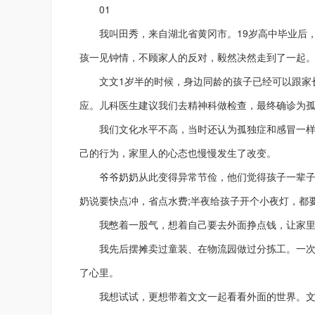
01
我叫田秀，来自湖北省黄冈市。19岁高中毕业后，
孩一见钟情，不顾家人的反对，毅然决然走到了一起。
文文1岁半的时候，身边同龄的孩子已经可以跟家长
应。儿科医生建议我们去精神科做检查，最终确诊为
我们文化水平不高，当时还认为孤独症和感冒一样，
己的行为，家里人的心态也慢慢发生了改变。
爷爷奶奶从此变得异常节俭，他们觉得孩子一辈子都
奶说要快点冲，省点水费;半夜给孩子开个小夜灯，都
我憋着一股气，想着自己要去外面挣点钱，让家里人
我先后摆摊卖过童装、在物流园做过分拣工。一次偶
了心里。
我想试试，更想带着文文一起看看外面的世界。文文