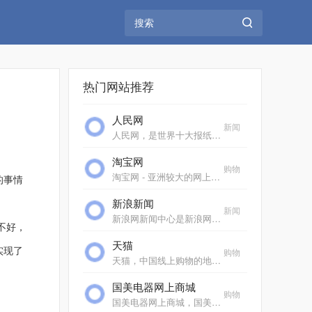
热门网站推荐
人民网
新闻
人民网，是世界十大报纸之一《人民日报》建设的以新闻为主的大型网上信息发布平台，也是互联网上最大的中文和多语种新闻网站之一。作为国家重点新闻网站，人民网以新闻报道...
淘宝网
购物
淘宝网 - 亚洲较大的网上交易平台，提供各类服饰、美容、家居、数码、话费/点卡充值… 数亿优质商品，同时提供担保交易(先收货后付款)等安全交易保障服务，并由商家提供退货...
的事情
新浪新闻
新闻
新浪网新闻中心是新浪网重要的频道之一，24小时滚动报道国内、国际及社会新闻。每日编发新闻数以万计。
不好，
天猫
实现了
购物
天猫，中国线上购物的地标网站，亚洲超大的综合性购物平台，拥有10万多品牌商家。每日发布大量国内外商品！正品网购，上天猫！天猫千万大牌正品,品类全，一站购，支付安全，...
国美电器网上商城
购物
国美电器网上商城，国美电器唯一官方网上商城，中国领先的专业家电网购平台。全球品牌电视、洗衣机、电脑、手机、数码、空调、电脑配件、生活电器、网络产品等正品行货，更...