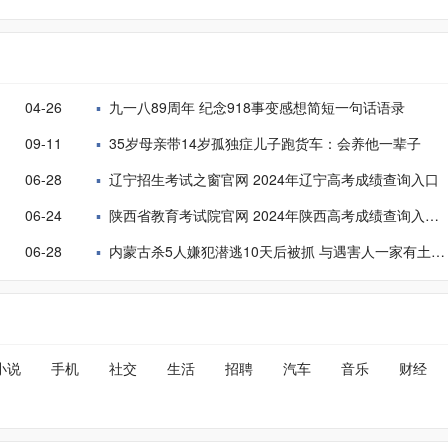
04-26
九一八89周年 纪念918事变感想简短一句话语录
09-11
35岁母亲带14岁孤独症儿子跑货车：会养他一辈子
06-28
辽宁招生考试之窗官网 2024年辽宁高考成绩查询入口
06-24
陕西省教育考试院官网 2024年陕西高考成绩查询入口方式
06-28
内蒙古杀5人嫌犯潜逃10天后被抓 与遇害人一家有土地纠纷
小说
手机
社交
生活
招聘
汽车
音乐
财经