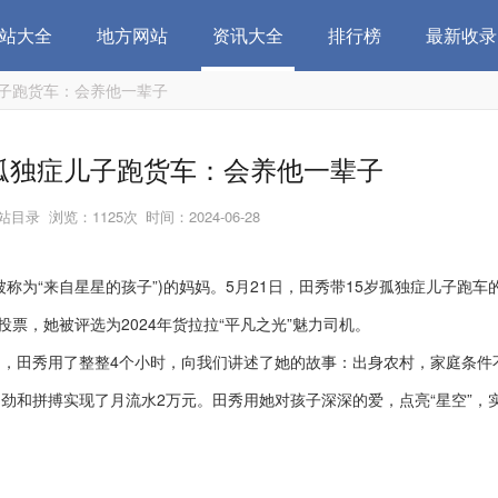
站大全
地方网站
资讯大全
排行榜
最新收录
儿子跑货车：会养他一辈子
岁孤独症儿子跑货车：会养他一辈子
网站目录
浏览：1125次
时间：2024-06-28
“来自星星的孩子”)的妈妈。5月21日，田秀带15岁孤独症儿子跑车
票，她被评选为2024年货拉拉“平凡之光”魅力司机。
田秀用了整整4个小时，向我们讲述了她的故事：出身农村，家庭条件
劲和拼搏实现了月流水2万元。田秀用她对孩子深深的爱，点亮“星空”，