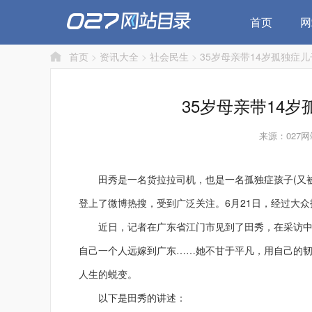
首页
网
首页
>
资讯大全
>
社会民生
>
35岁母亲带14岁孤独症
35岁母亲带14
来源：027
田秀是一名货拉拉司机，也是一名孤独症孩子(又被称为
登上了微博热搜，受到广泛关注。6月21日，经过大众投
近日，记者在广东省江门市见到了田秀，在采访中，
自己一个人远嫁到广东……她不甘于平凡，用自己的韧
人生的蜕变。
以下是田秀的讲述：