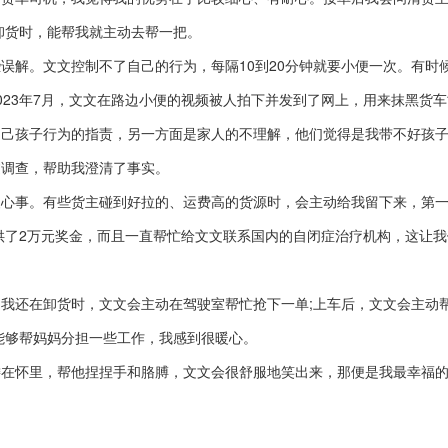
卸货时，能帮我就主动去帮一把。
解。文文控制不了自己的行为，每隔10到20分钟就要小便一次。有时
023年7月，文文在路边小便的视频被人拍下并发到了网上，用来抹黑货
自己孩子行为的指责，另一方面是家人的不理解，他们觉得是我带不好孩
过调查，帮助我澄清了事实。
事。有些货主碰到好拉的、运费高的货源时，会主动给我留下来，第一
供了2万元奖金，而且一直帮忙给文文联系国内的自闭症治疗机构，这让我
还在卸货时，文文会主动在驾驶室帮忙抢下一单;上车后，文文会主动
能够帮妈妈分担一些工作，我感到很暖心。
怀里，帮他捏捏手和胳膊，文文会很舒服地笑出来，那便是我最幸福的