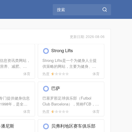
更新日期: 2026-08-06
Strong Lifts
健身信息资讯类网站，
Strong Lifts是一个为健身人士提
营养、减肥、训
供策略的网站，主要为健身、减
和专家建议，通
肥人士提供详细的健身说明，只
体育
热度
体育
用户获得高效的
是通过每周三次的健身而不需要
和达到营养均
通过服用减肥产品、或营养补给
巴萨
一个板块是明星
品等来一步步达到健身和塑形的
效果。主要是坚持使用5×5的训练
一个专门提供健身信息
巴塞罗那足球俱乐部（Futbol
方法达到。
1998年，是全球
Club Barcelona），简称FCB，广
类网站，主要提
*们称为巴塞罗那（Barcelona）、
体育
热度
体育
健身食谱、肌肉
巴萨（Barça），是西班牙的一家
面的文章、视频
足球俱乐部，位于西班牙的巴塞
·潘尼斯
贝弗利地区赛车俱乐部
还包括一个健身
罗那，1899年由Joan Gamper领