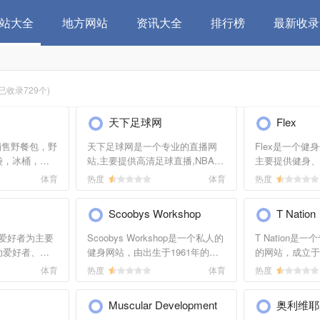
站大全
地方网站
资讯大全
排行榜
最新收录
(已收录729个)
天下足球网
Flex
销售野餐包，野
天下足球网是一个专业的直播网
Flex是一个
袋，冰桶，野
站,主要提供高清足球直播,NBA直
主要提供健身、
烤包等户外用
播,天下足球等国内外体育赛事直
练等方面的资讯
体育
热度
体育
热度
配备、*档质
播,天下足球网以全高清信号让您
过专家的建议让
更美好的野餐
畅享五大联赛,打造好天下足球吧
卡路里燃烧计划
Scoobys Workshop
T Nation
更多人对美好
\"
衡。比较有趣的
受。快快登录
运动员资讯。
动爱好者为主要
Scoobys Workshop是一个私人的
T Nation是
动爱好者、教
健身网站，由出生于1961年的
的网站，成立于
供资源，网站
SCOOBY WERKSTATT创建于
很受欢迎的健身
体育
热度
体育
热度
运动，可以称作
2004年并一直自己管理和运营，
供减肥、健身、
盖内容广泛，
网上的信息都是自己自1984年健
和力量训练等方
Muscular Development
奥利维耶
运动建议、减
身以来到现在的经验分享和总
及论坛。此外，