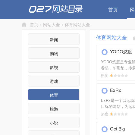
首页
网
首页
>
网站大全
>
体育网站大全
体育网站大全
新闻
YODO悠度
购物
YODO悠度是专业
影视
餐垫，午睡垫，冰
餐篮，妈咪包，烧
热度
品。时尚设计、完整
游戏
量、贴心细节，将
ExRx
体验带到中国，让
体育
的野餐生活感同身
ExRx是一个以运
直销网yodo.cn，
目标的网站，为运
旅游
练、健身人士等提
热度
有超过1600种的
小说
是运动图书馆。涵
Get Big
包括入门者宝典、