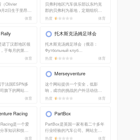
频道，产品包括
导下，与瑞士、英格兰、西班牙
livier
贝弗利地区汽车俱乐部以东约克
补给品、书籍和
的球队联合创立，在欧洲以及世
6年9月2日生于里昂，
郡的贝弗利为基地，定期组织各
界范围是是数一数二的足球俱乐
车手。潘尼斯
种形式的汽车赛事和活动，定期
体育
热度
体育
部。
1，为利吉尔车队效
出版汽车杂志等。该网站为会员
有27岁了。在
及汽车发烧友提供所有活动的详
 Rally
托木斯克汤姆足球会
奖赛上他取得了第2
细信息，及相关链接。
年获得9个积分，
ally是诺丁汉郡地区领
托木斯克汤姆足球会（俄语：
位。1995年他的
，于每月的第二
Футбольный клуб
在1995年澳大利
举行*。该俱乐部
Томь（Томск），拉丁化：FC
体育
热度
体育
得了亚军，全年
拉力锦标赛，季
Tom Tomsk）是一家位于托木斯
第8位。 该网站
实力超强的会员
克的俄罗斯职业足球俱乐部。
尼斯的个人官方网
1
Merseyventure
种其它汽车竞赛
1957年3月9日托木斯克汤姆足球
于他的新闻和信
会建立。2004-2012年是16支俄超
属于法国ESPN多
这个网站提供一个安全，低影
有关他的比赛情
球队中的一支。
司旗下的网站，
响，成功的挑战的户外活动信息
年，当时主要作为赛
以此提高你的组织地位，改善成
体育
热度
体育
而建立。而现
员的健康和舒适度。
括了赛事新闻、
enture Racing
PartBox
播和专题报道，
车手的深度数据分析
ure Racing是一个爱
PartBox是英国一家有着二十多年
细分析报道等。
分享知识和技能
行业经验的汽车公司。网站主要
站是专门服务于F1赛
以资源为重点，
提供高性能汽车和调试零件。用
体育
热度
体育