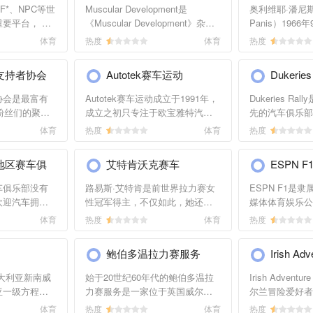
、体重管理、
结，内容涵盖健身的方式、营
相关产品商城的
IF*、NPC等世
Muscular Development是
奥利维耶·潘尼斯（O
专家建议、在
养、各部位训练方法、减肥方
健身类的器材、
要平台， 提
《Muscular Development》杂志
Panis）196
。
法、营养搭配、健身器械等。
衣服等。
图片、视频等
的网络版，主要专注于健身和营
是法国著名的赛
体育
热度
体育
热度
健身及健美的
养科学，网络版主要提供健身、
1994年加入F
动力，加强训
训练、减肥、营养、两性与健
力，当时他已经
支持者协会
Autotek赛车运动
Dukeries
康、视频等信息。
1994年德国大
名的好成绩，全
协会是最富有
Autotek赛车运动成立于1991年，
Dukeries R
排在积分榜第11
粉丝们的聚集
成立之初只专注于欧宝雅特汽车
先的汽车俱乐部
表现更为出色，
以了解到最新
业务。目前其核心业务范围扩展
个和第四个周二
体育
热度
体育
热度
亚大奖赛上又获
赛车
到为汽车赛事提供零件，汽车组
每年组织流行的
积16分，排名
斯卡赛车
装、修理等服务，专注于供应欧
末颁发奖项，其
为奥利维耶·潘
地区赛车俱
艾特肯沃克赛车
ESPN F
世界房车锦标赛
洲市场。除此之外，Autotek赛车
同时还活跃于各
站，主要提供关
超级摩托车大赛
运动还以合理的价格出售汽车及
中。
车俱乐部没有
路易斯·艾特肯是前世界拉力赛女
ESPN F1是隶
息，以及历年来
赛事，还能够
有效的燃料。
欢迎汽车拥有
性冠军得主，不仅如此，她还获
媒体体育娱乐公
况。
事规则、从
汽车爱好者，
得多项汽车相关奖项，作为一名
创建于1997
体育
热度
体育
热度
赛车图片、车手
俱乐部为广大
女性非常难得，因此被称为“民族
车比赛直播网站
及其他多种形
英雄”。 路易斯·艾特肯如今开设课
在，它的内容包
鲍伯多温拉力赛服务
Irish Adv
娱乐活动等各
程，教授学员如何控制汽车。
所有的大奖赛直
色服务。
以及对*5位赛
大利亚新南威
始于20世纪60年代的鲍伯多温拉
Irish Advent
和每场比赛的详
亚一级方程式
力赛服务是一家位于英国威尔士
尔兰冒险爱好者
ESPN F1网
育运动有密切
南部、生产MK1和MK2为主且具
的网站。该网站
体育
热度
体育
热度