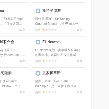
，为他们提供了
朋友为目的，为
户在该网站可以使用品牌名称和
台和手持设备，
人们提供了一个
汽车零配件类别进行搜索。同
语和日语三种语
ine
斯特灵·莫斯
时，网站还会提供最新的汽车行
业动态。
e提供了F1赛车手弗伦
斯特灵·莫斯（Sir Stirling
，并且在该网站
Craufurd Moss），生于1929年，
粉丝俱乐部和聊
是来自英格兰的前一级方程式赛
体育
热度
体育
德国著名的赛车
车手。由于对赛车运动多年的贡
年开始参加F1比
献，他入选国际赛车名人堂
球联合会
F1 Network
自己F1生涯的第
（International Motorsports Hall
他代表德国多次
of Fame），同时他也常被称
会（英语：
F1 Network是F1赛事以及粉丝们
获得冠军的好成
为“从未拿过世界冠军的最伟大的
ey Federation，缩
的聚集地。该网站不仅提供威廉
和德国争得荣
赛车手”（the greatest driver
欧洲曲棍球的管理
姆斯F1车队、红牛车队、梅赛德
体育
热度
体育
never to win the World
尔兰都柏林，现
斯GP车队等知名车队的最新赛事
Championship）。网站提供斯特
布鲁塞尔。该组
动态、赛事安排、赛事视频、图
灵·莫斯的个人传记、图片、视
·阿隆索
皇家贝蒂斯
国家和曲棍球协
片等信息，还提供其他赛车车队
频、博客、最新动态等。
曲棍球联赛，现
信息以及历年的赛事记录。
Fernando
皇家贝蒂斯（Real Betis
年8月22日胜选的
z），1981年出生于西
Balompié）是一家位于西班牙安
dge。
是西班牙一级方
达鲁西亚首府塞维利亚的足球俱
体育
热度
体育
他从3岁开始开始
乐部，成立于1907年，为西班牙
，在1993年荣获
足球甲级联赛的球队之一，西乙
丁车赛总冠军。
2010/11球季升级至西班牙甲级足