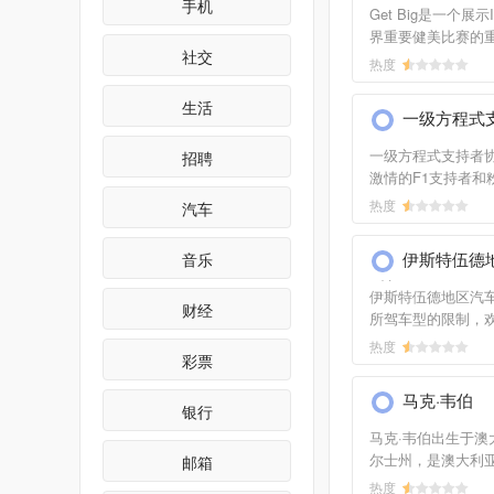
手机
肥训练、健身测试
Get Big是一个展示
健身、身材测量、
界重要健美比赛的重
线运动产品商店等
社交
供包括新闻资讯、
热度
在内的信息，喜爱
人士可以将此作为
生活
一级方程式
练和健身。
一级方程式支持者
招聘
激情的F1支持者和
地。在此，不仅可
热度
汽车
的赛车新闻如印地
（IndyCar）、纳
伊斯特伍德
音乐
（NASCAR）、
乐部
（WTCC）、世界
伊斯特伍德地区汽
财经
（WSBK）等系列
所驾车型的限制，
找到比较齐全的赛
者，汽车驾驶者或
热度
1950年至最近的
彩票
成为俱乐部一员。
成绩排名等信息。
会员提供自驾游，
马克·韦伯
式旅游和各种休闲
银行
种富有时代感的特
马克·韦伯出生于澳
尔士州，是澳大利
邮箱
赛车手。自幼与体
热度