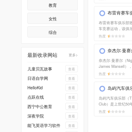
关系。他是澳洲联
教育
堪培拉侵略者的球童
布雷肯赛车
他获得新南威尔士
女性
军。之后多次获得
布雷肯赛车俱乐部
赞助商的资助下有
车竞赛运动，该俱
综合
参与赛事。1995
过硬的会员，及领
热度
继续其赛车生涯。
网站提供赛事时间
于红牛车队。网站提
等相关的信息，还
的最新赛况、个人
奈杰尔·曼赛
其他*信息，及成员
最新收录网站
更多>
闻、图片、视频等
等。
奈杰尔·曼赛尔（Nigel
James Mansell
儿童贝瓦故事
查看
生于英国伍斯特郡
热度
日语自学网
（Worcestershi
查看
赛车手。他曾于19
HelloKid
岛屿汽车俱
查看
一级方程式锦标赛（Fo
World Champion
点跃在线
查看
岛屿汽车俱乐部（The I
1993年夺得印地赛
Club）是上世纪5
西宁中公教育
查看
（CART Indy Car W
最古老、最具名望
热度
冠军。网站提供奈杰
深夜学院
部，后陆续在伦敦
查看
赛事生涯、赛事统
亚丁湾和新加坡等
能飞英语学习软件
之外的生活等内容
查看
支。该网站为岛屿