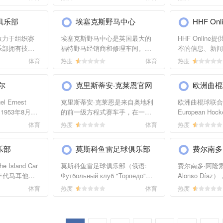
车迷的网络媒体
盟式榄球球队
有悠久历史的G*福特雅士（G*
获得乐趣和结交
解赛事的移动平
。1993年，
Ford Escorts）的公司。该公司在
享受赛车冒险的
并支持英语、法
俱乐部
埃塞克斯野马中心
HHF Onl
州卡丁车冠
拉力赛赛车的开发方面有着丰富
交流的平台。
言。
好成绩，并在
经验。该网站内容有产品详情、
致力于组织赛
埃塞克斯野马中心是英国最大的
HHF Onlin
机会前往欧洲
图片、视频等。
乐部拥有技术
福特野马经销商和修理车间。野
岑的信息、新闻
年，他前往英国
先的装备。该
马是美国最经典的跑车之一，其
还可以找到他的
体育
热度
体育
热度
目前，他效力
、规则、赢家
大胆的设计理念，简洁而现代的
天室。弗伦岑是
供马克·韦伯
有赛事照片，
风格，是美式劲车的化身，因而
选手，从1994
经历、赛事新
尔
克里斯蒂安·克莱恩官网
欧洲曲棍
博客相关链接
深得狂热车迷的青睐。网站不仅
赛，并且赢得了
内容。
提供待售的经典野马，还能够进
一个车手冠军，
 Ernest
克里斯蒂安·克莱恩是来自奥地利
欧洲曲棍球联合
行维修、保养、改装以及为客户
在世界级赛事中
），1953年8月出
的前一级方程式赛车手，在一级
European Hock
提供专业的建议服务。同时，在
绩，为自己个人
方程式赛总共拿下14分。1996
写：EHF）是
体育
热度
体育
热度
该网站还能阅读到有关野马历史
誉。
re），是英国职业
年，他荣获瑞士卡丁车赛冠军。
组织，成立于爱
的文章。
92年赢得世界
之后，加入BMW方程式ADAC杯
总部位于比利时
乐部
莫斯科鱼雷足球俱乐部
费尔南多
rmula One
并于2001年夺得五场分站冠军，
织联合所有欧洲
ship）冠军、于
获得年度排名第三。目前，他在
会组织举办欧洲
sland Car
莫斯科鱼雷足球俱乐部（俄语:
费尔南多·阿隆索（
车系列赛
勒芒洲际杯大奖赛
任主席是2011
0年代马耳他岛
Футбольный клуб "Торпедо"
Alonso Día
orld Series）
（Intercontinental Le Mans
Martin Gotheri
的赛车俱乐
Москва）是一支位于俄罗斯莫斯
班牙奥维耶多，
体育
热度
体育
热度
尔·曼赛尔的
Cup）中为阿斯顿马丁车队
、塞浦路斯、
科的职业足球俱乐部，创办于
程式赛车车手。
计数据、赛事
（Aston Martin Racing）征战。
地建立起了分
1924年，莫斯科鱼雷足球俱乐部
从事卡丁车运动
。
网站提供赛车手克莱恩的传记、
汽车俱乐部的
曾经获得过3次苏联足球联赛冠军
西班牙青少年卡
赛车信息、图片等。