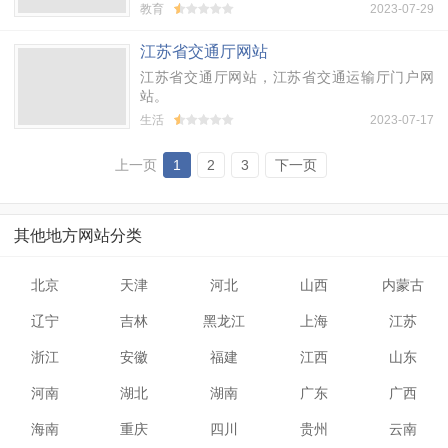
云港职业大学与连云港市职教中心合并，更名为
教育
2023-07-29
连云港职业技术学院。
江苏省交通厅网站
江苏省交通厅网站，江苏省交通运输厅门户网
站。
生活
2023-07-17
上一页
1
2
3
下一页
其他地方网站分类
北京
天津
河北
山西
内蒙古
辽宁
吉林
黑龙江
上海
江苏
浙江
安徽
福建
江西
山东
河南
湖北
湖南
广东
广西
海南
重庆
四川
贵州
云南