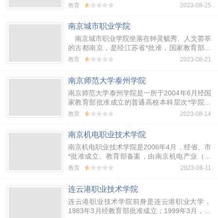
建筑面积8万多平方米，校园环境优雅，教学设
教育
2023-08-25
施先进，洋溢着浓郁的学习氛围和现代化气...
南京城市职业学院
南京城市职业学院坐落在钟灵毓秀、人文荟萃
的古都南京，是经江苏省*批准，国家教育部备
案，*建制的普通高等职业院校。
教育
2023-08-21
南京师范大学泰州学院
南京师范大学泰州学院是一所于2004年6月经国
家教育部批准成立的普通高校本科层次*学院，
由南京师范大学和泰州高教投资发展有限公司共
教育
2023-08-14
同组建。
南京机电职业技术学院
南京机电职业技术学院是2006年4月，经省、市
*批准成立、教育部备案，由南京机电产业（集
团）公司举办的一所市属公办高等职业技术学
教育
2023-08-11
院。
连云港职业技术学院
连云港职业技术学院前身是连云港职业大学，
1983年3月经教育部批准成立；1999年3月，连