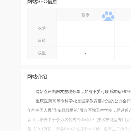
网站SEO信息
百度
收录
-
反链
-
权重
-
网站介绍
网站点评由网友整理分享，如有不妥可联系本站9876543
重庆医药高等专科学校是国家教育部批准的公办全日制
年的中国人民*华东野战军第*后方医院卫生学校，经过近
认可，培养了十余万名优秀的医药卫生技术技能型专门人才。
藏书39.1万册，有各种中外文期刊418种，建有主干为