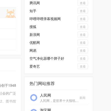
腾讯网
查看
知乎
查看
哔哩哔哩弹幕视频网
查看
搜狐
查看
新浪网
查看
优酷网
查看
网易
查看
空气净化器哪个牌子好
查看
爱奇艺
查看
热门网站推荐
于1948
社会的广泛
人民网
新闻
人民网，是世界十大报纸之一《人民日报》建设的以新闻为主的大型网上信息发布平台，也是互联网上最大的中文和多语种新闻网站之一。作为国家重点新闻网站，人民网以新闻报道...
m2。图书馆
淘宝网