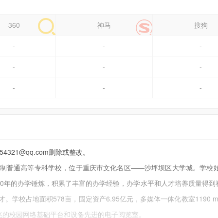
360
神马
搜狗
-
-
-
-
-
-
-
-
-
21@qq.com删除或整改。
普通高等专科学校，位于重庆市文化名区——沙坪坝区大学城。学校始创
70年的办学锤炼，积累了丰富的办学经验，办学水平和人才培养质量得到
学校占地面积578亩，固定资产6.95亿元，多媒体一体化教室1190 
千兆的校园网络基础平台和设备先进的电子阅览室。