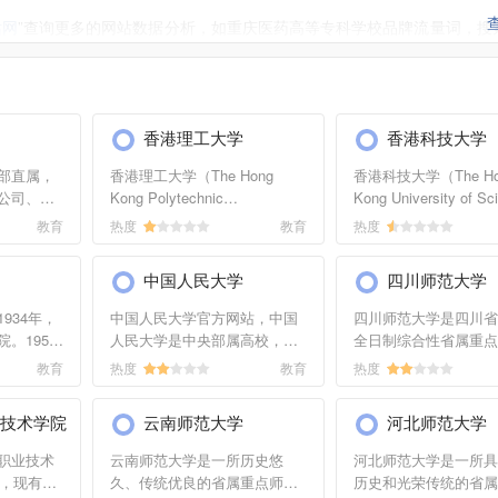
站网
”查询更多的网站数据分析，如重庆医药高等专科学校品牌流量词，搜
站长，备案信息，联系方式等。本站数据仅供参考，建议大家以爱站数据为
联系重庆医药高等专科学校的站长进行洽谈沟通。
香港理工大学
香港科技大学
部直属，
香港理工大学（The Hong
香港科技大学（The Ho
公司、北
Kong Polytechnic
Kong University of Sc
点大学，是
University），简称理大，是一
and Technology）
教育
热度
教育
热度
85工程优势
所坐落于香港的公立综合性研
科大，为东亚研究型大
建设高校和
究型大学。学校成立于1937
（AEARU）成员、东亚
中国人民大学
四川师范大学
年，为香港历史悠久的大学之
认证成员、环太平洋大
一，是香港8所受政...
（APRU）...
934年，
中国人民大学官方网站，中国
四川师范大学是四川省
。1957
人民大学是中央部属高校，一
全日制综合性省属重点
，更名为
所以人文社会科学为主，兼有
是四川省举办师范类本
教育
热度
教育
热度
年，被列为
部分理工学科的综合性研究型
早、师范类院校中办学
院校。
教育部直属全国重点大学。国
悠久的大学。学校位于
技术学院
云南师范大学
河北师范大学
全国首批博
家“211工程”和“985工程”重点...
市，校园面积3300余亩。
职业技术
云南师范大学是一所历史悠
河北师范大学是一所具
年，现有信
久、传统优良的省属重点师范
历史和光荣传统的省属