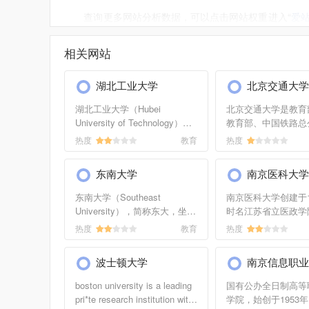
查询更多网站分析数据，可以点击网站权重进入“
爱
IP，收录，同类网站排名，查询重庆医药高等专科学校
相关网站
如需要更多重庆医药高等专科学校信息或建议反馈，请
湖北工业大学
北京交通大学
湖北工业大学（Hubei
北京交通大学是教育
University of Technology）坐
教育部、中国铁路总
落在有“九省通衢”之称的国家区
京市*共建的全国重
热度
教育
热度
域中心城市（华中）——武
国家“211工程”、“9
汉，是一所以工学为特色，覆
学科创新平台”项目
东南大学
南京医科大学
盖工学、文学、理学、艺术
具有研究生院的全...
学、经济...
东南大学（Southeast
南京医科大学创建于1
University），简称东大，坐落
时名江苏省立医政学院
于南京市，是中央直管、教育
年，由镇江迁至南京
热度
教育
热度
部直属的副部级全国重点大
南京医学院。1962
学，中国著名的建筑老八校之
全国首批六年制医药
波士顿大学
南京信息职业
一，国家“211工程”、“985工
1981年，被批准为
程”首批...
士、硕...
boston university is a leading
国有公办全日制高等
pri*te research institution with
学院，始创于1953