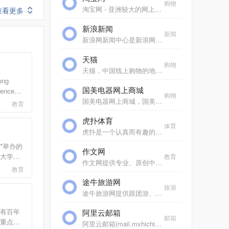
购物
淘宝网 - 亚洲较大的网上交易平台，提供各类服饰、美容、家居、数码、话费/点卡充值… 数亿优质商品，同时提供担保交易(先收货后付款)等安全交易保障服务，并由商家提供退货...
查看更多
索引擎来路
新浪新闻
准。
新闻
新浪网新闻中心是新浪网重要的频道之一，24小时滚动报道国内、国际及社会新闻。每日编发新闻数以万计。
天猫
购物
天猫，中国线上购物的地标网站，亚洲超大的综合性购物平台，拥有10万多品牌商家。每日发布大量国内外商品！正品网购，上天猫！天猫千万大牌正品,品类全，一站购，支付安全，...
ng
国美电器网上商城
ience
购物
，简称香港
国美电器网上商城，国美电器唯一官方网上商城，中国领先的专业家电网购平台。全球品牌电视、洗衣机、电脑、手机、数码、空调、电脑配件、生活电器、网络产品等正品行货，更...
教育
学协会
虎扑体育
EQUIS
体育
学联盟
虎扑是一个认真而有趣的社区，每天有众多jrs在虎扑分享自己对篮球、足球、游戏电竞、运动装备、影视、汽车、数码、情感等一切人和事的见解，热闹、真实、有温度。
*举办的
作文网
大学，
教育
作文网提供专业、原创中小学生作文，包括中考满分作文、高考满分作文、零分作文、优秀作文大全、作文素材、作文辅导、英语作文等，欢迎踊跃投稿。
科专业
教育
历史为
途牛旅游网
成都
旅游
途牛旅游网提供跟团游、自助游、邮轮旅游、自驾游、定制游以及景点门票预订、机票预订、火车票预订服务,还有牛人专线、首付出发旅游等品质高端、价格实惠的旅游路线.全年有...
现...
有百年
阿里云邮箱
邮箱
重点大
阿里云邮箱(mail.mxhichina.com)是专业云端邮箱,安全稳定,全球畅通。支持3g超大附件,垃圾邮件拦截率超过99%,阿里云邮邮件客户端,手机邮箱,支持安卓、ios邮箱收发服务,支持代收163邮箱,邮箱,gmail,hotmail,雅虎邮箱,139邮箱、新浪邮箱等。