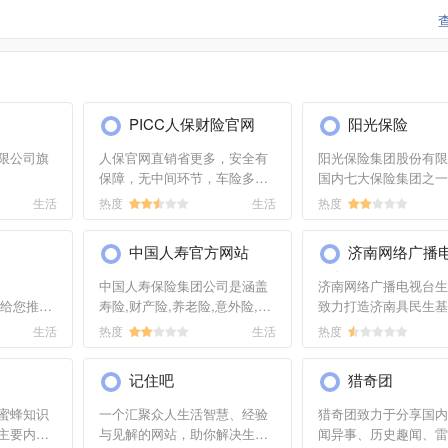
，请联系大连市住房公积金管理中心的站长进行洽谈沟通。
PICC人保财险官网
阳光保险
限公司旗
人保官网直销省更多，安全有
阳光保险集团股份有限
保障，无中间环节，车险多省
国内七大保险集团之一
n）于2008
15％，其他保险产品更优惠。
有股东实力强大.产品
生活
热度
生活
热度
民保险网
优质理赔服务，享受与线下同
财产,人寿,健康和意外
、满足投
等理赔服务，更可拥有网上投
险.产寿险子公司服务网
中国人寿官方网站
济南网络广播
险电子商
保专属特色服务；全国10万个
业务渠道多元,客户服
活频道
网点...
卓...
中国人寿保险集团公司是涵盖
济南网络广播电视台生
m）给您推荐
寿险,财产险,养老险,意外险,健
致力打造济南具民生基
保险营销
康保险,旅游保险,资产管理,另
活新闻资讯平台,让您
生活
热度
生活
热度
险咨询服
类投资,海外业务等多个领域的
民生动态,全天24小时
国内大商业保险集团.
供高清视频内容。
记住吧
猎奇团
蜜蜂知识
一个汇聚众人生活智慧、经验
猎奇团致力于分享国内
主要内容
与见解的网站，助你解决生活
闻异事、历史趣闻、雷