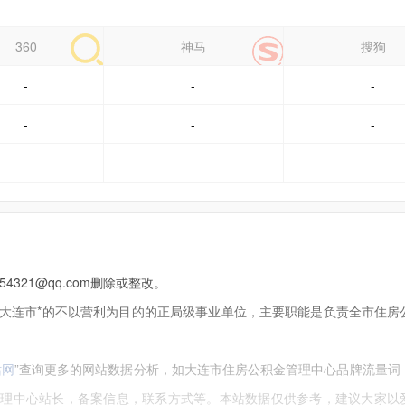
360
神马
搜狗
-
-
-
-
-
-
-
-
-
21@qq.com删除或整改。
连市*的不以营利为目的的正局级事业单位，主要职能是负责全市住房
站网
”查询更多的网站数据分析，如大连市住房公积金管理中心品牌流量词
管理中心站长，备案信息，联系方式等。本站数据仅供参考，建议大家以