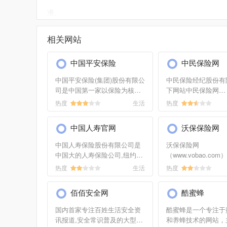
准。
如需要更多大连市住房公积金管理中心信息或建议反馈
相关网站
中国平安保险
中民保险网
中国平安保险(集团)股份有限公
中民保险经纪股份有
司是中国第一家以保险为核心
下网站中民保险网
的，融证券、信托、银行、资
（www.zhongmin.c
热度
生活
热度
产管理、企业年金等多元金融
年正式上线运营。中
业务为一体的紧密、高效、多
是站在投保人的角度
中国人寿官网
沃保保险网
元的综合金融服务集团。
保人需求的主动型保
务平台，是中国领...
中国人寿保险股份有限公司是
沃保保险网
中国大的人寿保险公司,纽约、
（www.vobao.co
香港、上海三地上市的中国人
优秀的保险代理人、
热度
生活
热度
寿保险向个人及团体提供人寿
员，并提供相关的保
保险、意外保险和健康保险产
务。
佰佰安全网
酷蜜蜂
品,网上保险就投中国人寿。
国内首家专注百姓生活安全资
酷蜜蜂是一个专注于
讯报道,安全常识普及的大型门
和养蜂技术的网站，