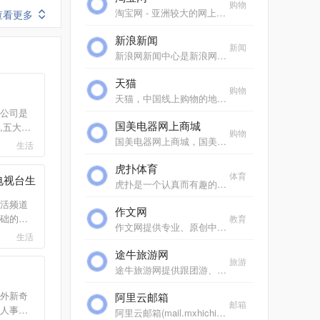
购物
淘宝网 - 亚洲较大的网上交易平台，提供各类服饰、美容、家居、数码、话费/点卡充值… 数亿优质商品，同时提供担保交易(先收货后付款)等安全交易保障服务，并由商家提供退货...
查看更多
新浪新闻
新闻
新浪网新闻中心是新浪网重要的频道之一，24小时滚动报道国内、国际及社会新闻。每日编发新闻数以万计。
天猫
购物
天猫，中国线上购物的地标网站，亚洲超大的综合性购物平台，拥有10万多品牌商家。每日发布大量国内外商品！正品网购，上天猫！天猫千万大牌正品,品类全，一站购，支付安全，...
公司是
国美电器网上商城
,五大国
购物
体系涵盖
国美电器网上商城，国美电器唯一官方网上商城，中国领先的专业家电网购平台。全球品牌电视、洗衣机、电脑、手机、数码、空调、电脑配件、生活电器、网络产品等正品行货，更...
生活
伤害保
虎扑体育
络完善,
体育
电视台生
务能力
虎扑是一个认真而有趣的社区，每天有众多jrs在虎扑分享自己对篮球、足球、游戏电竞、运动装备、影视、汽车、数码、情感等一切人和事的见解，热闹、真实、有温度。
活频道
作文网
础的生
教育
作文网提供专业、原创中小学生作文，包括中考满分作文、高考满分作文、零分作文、优秀作文大全、作文素材、作文辅导、英语作文等，欢迎踊跃投稿。
了解济南
生活
不间断提
途牛旅游网
旅游
途牛旅游网提供跟团游、自助游、邮轮旅游、自驾游、定制游以及景点门票预订、机票预订、火车票预订服务,还有牛人专线、首付出发旅游等品质高端、价格实惠的旅游路线.全年有...
外新奇
阿里云邮箱
邮箱
人事件
阿里云邮箱(mail.mxhichina.com)是专业云端邮箱,安全稳定,全球畅通。支持3g超大附件,垃圾邮件拦截率超过99%,阿里云邮邮件客户端,手机邮箱,支持安卓、ios邮箱收发服务,支持代收163邮箱,邮箱,gmail,hotmail,雅虎邮箱,139邮箱、新浪邮箱等。