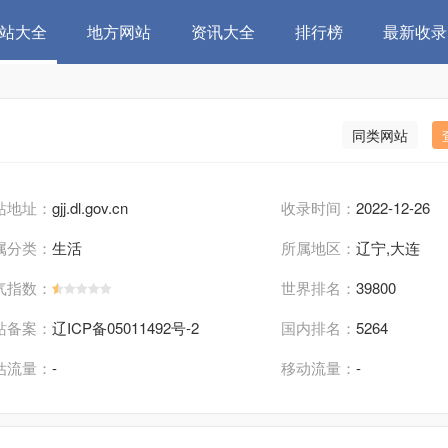
站大全
地方网站
资讯大全
排行榜
最新收录
同类网站
站地址：
gjj.dl.gov.cn
收录时间：
2022-12-26
属分类：
生活
所属地区：
辽宁,大连
气指数：
世界排名：
39800
站备案：
辽ICP备05011492号-2
国内排名：
5264
估流量：
-
移动流量：
-