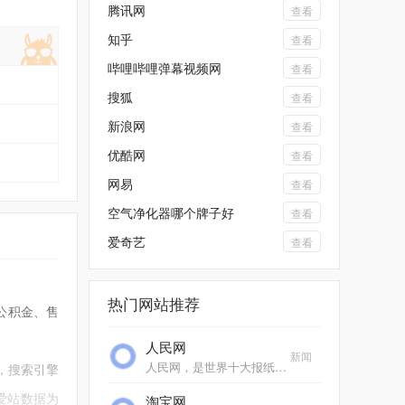
腾讯网
查看
知乎
查看
哔哩哔哩弹幕视频网
查看
搜狐
查看
新浪网
查看
优酷网
查看
网易
查看
空气净化器哪个牌子好
查看
爱奇艺
查看
热门网站推荐
公积金、售
人民网
新闻
人民网，是世界十大报纸之一《人民日报》建设的以新闻为主的大型网上信息发布平台，也是互联网上最大的中文和多语种新闻网站之一。作为国家重点新闻网站，人民网以新闻报道...
，搜索引擎
爱站数据为
淘宝网