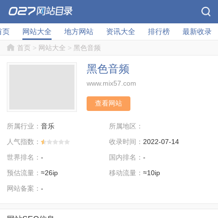
首页
网站大全
地方网站
资讯大全
排行榜
最新收录
首页
>
网站大全
>
黑色音频
黑色音频
www.mix57.com
查看网站
所属行业：
所属地区：
音乐
人气指数：
收录时间：
2022-07-14
世界排名：
国内排名：
-
-
预估流量：
移动流量：
≈26ip
≈10ip
网站备案：
-