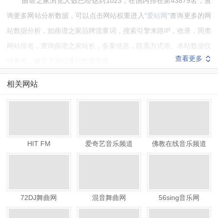
曲谱之家浏览人数已经达到1023，在国内排在第43879名，查
询更多网站分析数据，可以点击网站权重进入“
爱站网
”查询更多的网
站数据分析，如曲谱之家品牌流量词，搜索引擎来路IP，收录，同类
网站排名，查询曲谱之家站长，备案信息，联系方式等。本站数据仅
查看更多
供参考，建议大家以爱站数据为准。
如需要更多曲谱之家信息或建议反馈，请联系曲谱之家的站长进
相关网站
行洽谈沟通。
HIT FM
爱奇艺音乐频道
佛教在线音乐频道
72DJ舞曲网
混音舞曲网
56sing音乐网