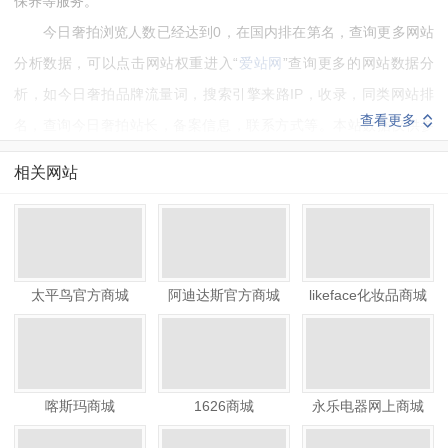
保养等服务。
今日奢拍浏览人数已经达到0，在国内排在第名，查询更多网站
分析数据，可以点击网站权重进入“
爱站网
”查询更多的网站数据分
析，如今日奢拍品牌流量词，搜索引擎来路IP，收录，同类网站排
查看更多
名，查询今日奢拍站长，备案信息，联系方式等。本站数据仅供参
考，建议大家以爱站数据为准。
相关网站
如需要更多今日奢拍信息或建议反馈，请联系今日奢拍的站长进
行洽谈沟通。
太平鸟官方商城
阿迪达斯官方商城
likeface化妆品商城
喀斯玛商城
1626商城
永乐电器网上商城