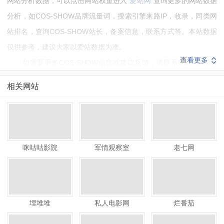
网站分析数据，可以点击网站权重进入“
爱站网
”查询更多的网站数据
分析，如COS-SHOW品牌流量词，搜索引擎来路IP，收录，同类网
站排名，查询COS-SHOW站长，备案信息，联系方式等。本站数据
仅供参考，建议大家以爱站数据为准。
查看更多
如需要更多COS-SHOW信息或建议反馈，请联系COS-SHOW
的站长进行洽谈沟通。
相关网站
咪咕咕影院
军情观察室
老七网
埋堆堆
私人电影网
烂番茄