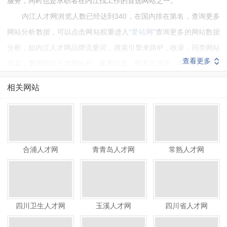
服务，同时也是求职者在内江找工作的首选网站之一。
内江人才网浏览人数已经达到340，在国内排在第名，查询更多
网站分析数据，可以点击网站权重进入“
爱站网
”查询更多的网站数据
分析，如内江人才网品牌流量词，搜索引擎来路IP，收录，同类网站
查看更多
排名，查询内江人才网站长，备案信息，联系方式等。本站数据仅供
参考，建议大家以爱站数据为准。
相关网站
如需要更多内江人才网信息或建议反馈，请联系内江人才网的站
长进行洽谈沟通。
合浦人才网
青青岛人才网
常熟人才网
四川卫生人才网
玉溪人才网
四川省人才网