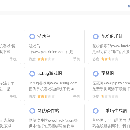
家的站长进行洽谈沟通。
游戏鸟
花粉俱乐部
机游戏*提
游戏鸟
花粉俱乐部(www.huafan
戏下载，
（www.youxiniao.com）是重
是华为官方*唯*的以
游戏、安卓
度移动游戏垂直门户。提供最
为宗旨的综合性网站,
手机
热度
手机
热度
游戏下
新最*玩的手机游戏免费下载、
华为手机产品资讯、最
易玩网，做
手机网游攻略评测、手机单机
应用软件主题游戏EMUI
ucbug游戏网
琵琶网
游戏排行、手游放号礼包、*公
资源、最丰富的花粉活
会、*论坛等全方位的服务,是
汇集华为手机、家庭产
n)专注于苹
ucbug游戏网www.ucbug.com
琵琶网www.pipaw.c
中国最专业的重度手机游戏免
Emotion UI、华为
统）,是一
提供手机游戏破解版下载,4399
免费手机网游下载第*门
费下载门户。
务的评测分享、精华资
软件。提
造梦西游3修改器,4399洛克王
提供最新最*玩的手机
手机
热度
手机
热度
交流内容.还能了解华
/iPhone
国外挂,洛克王国旋风辅
载,安卓游戏,苹果iPho
务政策,查询售后服务状
hone铃声
助,4399机甲旋风修改器,lol战
新闻资讯,攻略评测,新
俱乐部,华为花粉的大
网侠软件站
二维码生成器
刷
斗力查询盒子下载尽在ucbug
礼包,手机网游排行,道
OS8固件下载
游戏网!
及手游论坛交流等全方
com为您提
网侠软件站www.hack*.com提
草料网(cli.im)是国内
免费下载
机游戏娱乐服务
载,安卓游
供本地打包无捆绑绿色软件、
码在线服务网站。我们