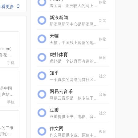
购物
淘宝网 - 亚洲较大的网上交易平台，提供各类服饰、美容、家居、数码、话费/点卡充值… 数亿优质商品，同时提供担保交易(先收货后付款)等安全交易保障服务，并由商家提供退货...
查看更多
新浪新闻
新闻
新浪网新闻中心是新浪网重要的频道之一，24小时滚动报道国内、国际及社会新闻。每日编发新闻数以万计。
天猫
购物
天猫，中国线上购物的地标网站，亚洲超大的综合性购物平台，拥有10万多品牌商家。每日发布大量国内外商品！正品网购，上天猫！天猫千万大牌正品,品类全，一站购，支付安全，...
s.cn)
虎扑体育
服务花粉
体育
提供最新
虎扑是一个认真而有趣的社区，每天有众多jrs在虎扑分享自己对篮球、足球、游戏电竞、运动装备、影视、汽车、数码、情感等一切人和事的见解，热闹、真实、有温度。
手机
丰富的
知乎
 ROM
社交
动信息,
一个真实的网络问答社区，帮助你寻找答案，分享知识。
品、
om是中国
网易云音乐
网盘等云服
户站,
音乐
源以及*
网易云音乐是一款专注于发现与分享的音乐产品，依托专业音乐人、DJ、好友推荐及社交功能，为用户打造全新的音乐生活。
网游下
手机
为售后服
ne网游,
豆瓣
态.花粉
游激活码
社交
家庭
豆瓣提供图书、电影、音乐唱片的推荐、评论和价格比较，以及城市独特的文化生活。
具商城,
位的手
*大的二维
作文网
教育
用心制
作文网提供专业、原创中小学生作文，包括中考满分作文、高考满分作文、零分作文、优秀作文大全、作文素材、作文辅导、英语作文等，欢迎踊跃投稿。