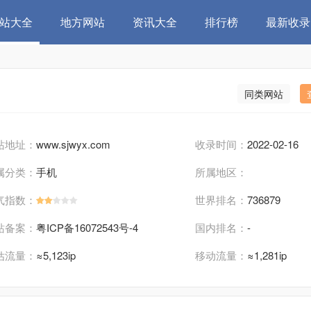
站大全
地方网站
资讯大全
排行榜
最新收录
同类网站
站地址：
www.sjwyx.com
收录时间：
2022-02-16
属分类：
手机
所属地区：
气指数：
世界排名：
736879
站备案：
粤ICP备16072543号-4
国内排名：
-
估流量：
≈5,123ip
移动流量：
≈1,281ip