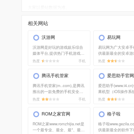
大家以爱站数据为准。
如需要更多手游之家信息或建议反馈，请联系手游之
相关网站
沃游网
易玩网
沃游网是好玩的游戏娱乐综合
易玩网为广大安卓手
媒体平台,提供热门手机游戏攻
供最新最全的安卓游
略,最新互联网资讯,手机软件免
这里有最*玩的安卓
热度
手机
热度
费下载,手机游戏排行榜,为手机
游戏免费下载、手机
游戏*提供好玩的手机游戏平台
载、apk游戏下载，
腾讯手机管家
爱思助手官网
您身边的游戏宝库！
腾讯手机管家(m..com),是腾讯
爱思助手(www.i4.c
推出的一款免费的手机安全管
果机型（iOS操作系
理软件。集手机杀毒,安全防
款易懂易操作的玩机
热度
手机
热度
护、体检加速、健康优化以及
供轻松一键iPhone刷机
软件管理于一体,为用户提供
越狱/iPhone降级/iP
ROM之家官网
格子啦
360°的安全防护
导入/iPad越狱/iPad
机/iPhone6助手/i
ROM之家www.romzhijia.net是
格子啦www.gezila.
等,更有数十万应用
一个最专业、最全、最*、最有
供最新最全的软件下