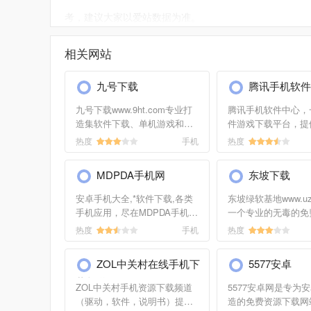
考，建议大家以爱站数据为准。
如需要更多百信手机下载信息或建议反馈，请联系百信
相关网站
九号下载
腾讯手机软件
九号下载www.9ht.com专业打
腾讯手机软件中心，
造集软件下载、单机游戏和手
件游戏下载平台，提
机游戏下载大全，快*放器及全
手机游戏，手机200
热度
手机
热度
面的psp游戏等各种资源的下
音，手机浏览器，手
载，每天更新最新最快的免费
软件的下载，权威腾
MDPDA手机网
东坡下载
下载内容，你一定会需要的，
站下载平台，提供最
请记住九号下载站
腾讯软件下载，囊括
安卓手机大全,*软件下载,各类
东坡绿软基地www.uzz
聊天软件，手机应用
手机应用，尽在MDPDA手机
一个专业的无毒的免
机桌面软件，手机游
网。
资源网站，将每个软
热度
手机
热度
日志公布给用户，让
的下载您需要的喜欢
ZOL中关村在线手机下
5577安卓
别提供手机软件下载
载频道
ZOL中关村手机资源下载频道
5577安卓网是专为
（驱动，软件，说明书）提供
造的免费资源下载网