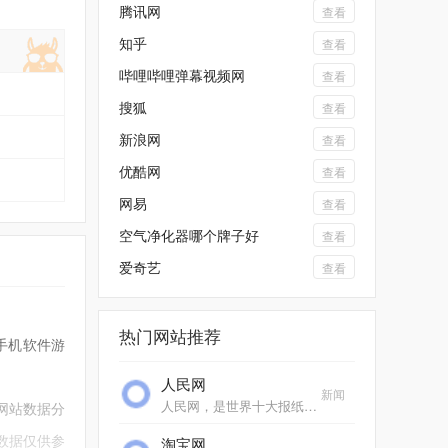
腾讯网
查看
知乎
查看
哔哩哔哩弹幕视频网
查看
搜狐
查看
新浪网
查看
优酷网
查看
网易
查看
空气净化器哪个牌子好
查看
爱奇艺
查看
热门网站推荐
7手机软件游
人民网
新闻
人民网，是世界十大报纸之一《人民日报》建设的以新闻为主的大型网上信息发布平台，也是互联网上最大的中文和多语种新闻网站之一。作为国家重点新闻网站，人民网以新闻报道...
网站数据分
数据仅供参
淘宝网