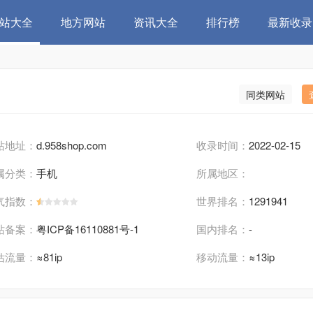
站大全
地方网站
资讯大全
排行榜
最新收录
同类网站
站地址：
d.958shop.com
收录时间：
2022-02-15
属分类：
手机
所属地区：
气指数：
世界排名：
1291941
站备案：
粤ICP备16110881号-1
国内排名：
-
估流量：
≈81ip
移动流量：
≈13ip