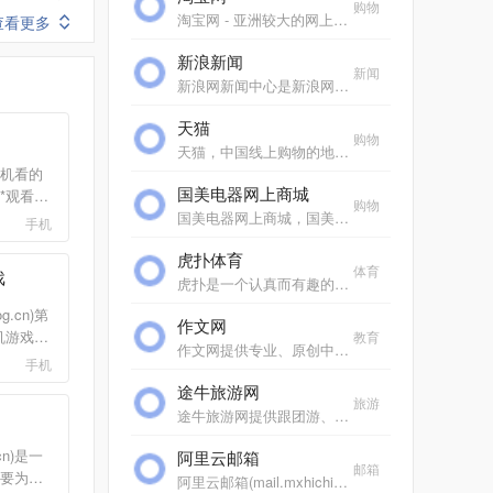
购物
淘宝网 - 亚洲较大的网上交易平台，提供各类服饰、美容、家居、数码、话费/点卡充值… 数亿优质商品，同时提供担保交易(先收货后付款)等安全交易保障服务，并由商家提供退货...
查看更多
新浪新闻
新闻
新浪网新闻中心是新浪网重要的频道之一，24小时滚动报道国内、国际及社会新闻。每日编发新闻数以万计。
天猫
购物
天猫，中国线上购物的地标网站，亚洲超大的综合性购物平台，拥有10万多品牌商家。每日发布大量国内外商品！正品网购，上天猫！天猫千万大牌正品,品类全，一站购，支付安全，...
机看的
国美电器网上商城
观看,
购物
视剧*
国美电器网上商城，国美电器唯一官方网上商城，中国领先的专业家电网购平台。全球品牌电视、洗衣机、电脑、手机、数码、空调、电脑配件、生活电器、网络产品等正品行货，更...
手机
院,全集
虎扑体育
电驴下
体育
戏
种子均支
虎扑是一个认真而有趣的社区，每天有众多jrs在虎扑分享自己对篮球、足球、游戏电竞、运动装备、影视、汽车、数码、情感等一切人和事的见解，热闹、真实、有温度。
g.cn)第
作文网
机游戏网
教育
作文网提供专业、原创中小学生作文，包括中考满分作文、高考满分作文、零分作文、优秀作文大全、作文素材、作文辅导、英语作文等，欢迎踊跃投稿。
费提供应
手机
务,是中
途牛旅游网
第*选
旅游
途牛旅游网提供跟团游、自助游、邮轮旅游、自驾游、定制游以及景点门票预订、机票预订、火车票预订服务,还有牛人专线、首付出发旅游等品质高端、价格实惠的旅游路线.全年有...
数字娱
北京创
cn)是一
阿里云邮箱
移动互
邮箱
要为手
阿里云邮箱(mail.mxhichina.com)是专业云端邮箱,安全稳定,全球畅通。支持3g超大附件,垃圾邮件拦截率超过99%,阿里云邮邮件客户端,手机邮箱,支持安卓、ios邮箱收发服务,支持代收163邮箱,邮箱,gmail,hotmail,雅虎邮箱,139邮箱、新浪邮箱等。
狗（手