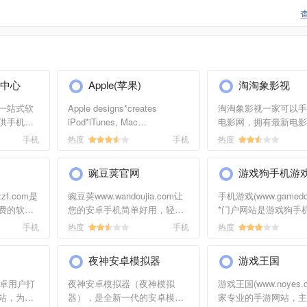
手机下载的站长进行洽谈沟通。
中心
Apple(苹果)
淘淘象影视
一站式软
Apple designs*creates
淘淘象影视一家可以手
供手机，
iPod*iTunes, Mac
电影网，拥有最新电影*
8，手机拼
laptop*desktop computers, the
迅雷电影下载,热播的电
手机
热度
手机
热度
机音乐等
OS X operating system,*the
观看，VIP剧场手机影
讯官方网
revolutionary iPhone.
高清电影大片，ed2k
豌豆荚官网
游戏狗手机游
全最新的
载，磁力链下载，BT
主流手机
持*观看。
f.com是
豌豆荚www.wandoujia.com让
手机游戏(www.gamedo
软件，手
费的软件
您的安卓手机简单好用，轻松
*门户网站是游戏狗手
戏。
件的杀毒
管理手机，免费下载应用、视
为用户服务的目标,免
手机
热度
手机
热度
用户放心
频和音乐，管理通讯录，快速
用机型精确适配下载服
的软件,特
备份手机。豌豆荚 PC 版2020
国智能手机游戏用户的
夜神安卓模拟器
游戏王国
.
年关闭
择。游戏狗（手游天下
乐）于2011年8月在
安卓用户打
夜神安卓模拟器（夜神模拟
游戏王国(www.noyes.
立，跻身全球高速发展
站，为大
器），是全新一代的安卓模拟
家专业的手游网站，主
联网产业大潮中，游戏