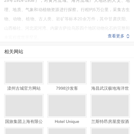
25年1914-1938），对黄河流域、海河流域广大地区的人文、地
理、地质、气象和动植物资源进行探察。行程约5万公里，采集古生
物、动物、植物、古人类、岩矿等标本20余万件，其中甘肃庆阳、
山西榆社、河北泥河湾、内蒙古萨拉乌苏四个地区动物化石的完整和
查看更多
丰富程度世界罕见。
天津自然博物馆浏览人数已经达到0，在国内排在第名，查询更
相关网站
多网站分析数据，可以点击网站权重进入“
爱站网
”查询更多的网站数
据分析，如天津自然博物馆品牌流量词，搜索引擎来路IP，收录，同
类网站排名，查询天津自然博物馆站长，备案信息，联系方式等。本
站数据仅供参考，建议大家以爱站数据为准。
滦州古城官方网站
7998沙发客
海昌武汉极地海洋世
如需要更多天津自然博物馆信息或建议反馈，请联系天津自然博
界
物馆的站长进行洽谈沟通。
国旅集团上海有限公
Hotel Unique
兰斯特昂房屋度假酒
司
店