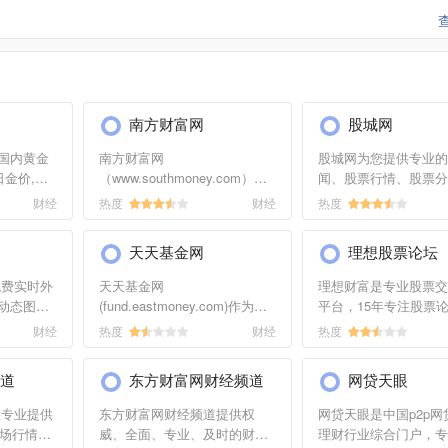
网的站长进行洽谈沟通。
南方财富网
股城网
国内黄金
南方财富网
股城网为您提供专业的
日金价,铂
（www.southmoney.com）是
闻、股票行情、股票分
D开户,白
一家以股票为主题的财富网站,
么买股票、新财经新闻
财经
热度
财经
热度
势图,伦敦
提供全方位综合财经新闻和金
发行一览表、理财投资
价实时行
融市场资讯的平台。内容包括
投资理财、股票入门基
天天基金网
理想股票论坛
的黄金...
股票知识、股票行情、个股分
识、模拟炒股、股票软
析、个股点评、个股推荐...
等服务...
提供免费实时外
天天基金网
理想财富是专业股票交
动态图
(fund.eastmoney.com)作为中
平台，15年专注股票
股市数据
国大的基金网站，致力于提供
集炒股高手。提供投资
财经
热度
财经
热度
专业、及时、全面的基金资讯
研报分享交流，股票行
以及净值，涵盖基金行业动
析，软件指标下载，股
道
东方财富网财经频道
网贷天眼
态、数据、评级、分析等内
挖掘牛股，诊股问股！
容。
您专业提供
东方财富网财经频道提供权
网贷天眼是中国p2p网贷
市场行情和
威、全面、专业、及时的财经
理财行业综合门户，专