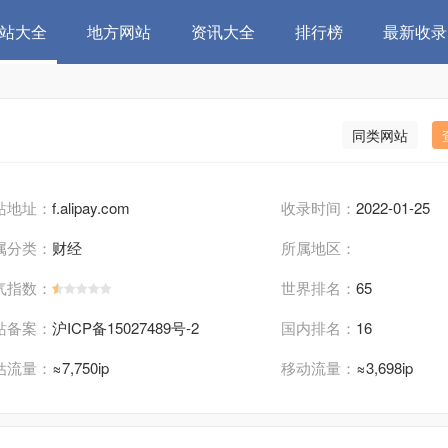
站大全
地方网站
资讯大全
排行榜
最新收录
同类网站
站地址：
f.alipay.com
收录时间：
2022-01-25
属分类：
财经
所属地区：
气指数：
世界排名：
65
站备案：
沪ICP备15027489号-2
国内排名：
16
估流量：
≈7,750ip
移动流量：
≈3,698ip