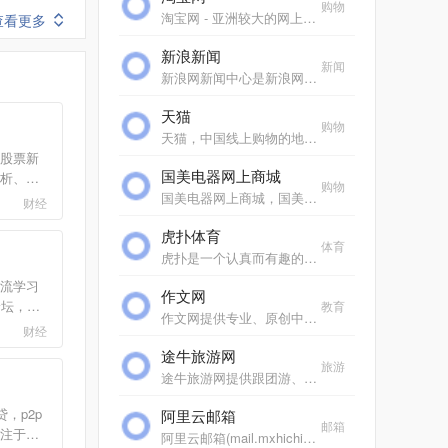
购物
淘宝网 - 亚洲较大的网上交易平台，提供各类服饰、美容、家居、数码、话费/点卡充值… 数亿优质商品，同时提供担保交易(先收货后付款)等安全交易保障服务，并由商家提供退货...
查看更多
新浪新闻
新闻
新浪网新闻中心是新浪网重要的频道之一，24小时滚动报道国内、国际及社会新闻。每日编发新闻数以万计。
天猫
购物
天猫，中国线上购物的地标网站，亚洲超大的综合性购物平台，拥有10万多品牌商家。每日发布大量国内外商品！正品网购，上天猫！天猫千万大牌正品,品类全，一站购，支付安全，...
股票新
国美电器网上商城
析、怎
购物
、新股
国美电器网上商城，国美电器唯一官方网上商城，中国领先的专业家电网购平台。全球品牌电视、洗衣机、电脑、手机、数码、空调、电脑配件、生活电器、网络产品等正品行货，更...
财经
、黄金
虎扑体育
础知
体育
件下载
虎扑是一个认真而有趣的社区，每天有众多jrs在虎扑分享自己对篮球、足球、游戏电竞、运动装备、影视、汽车、数码、情感等一切人和事的见解，热闹、真实、有温度。
流学习
作文网
论坛，汇
教育
作文网提供专业、原创中小学生作文，包括中考满分作文、高考满分作文、零分作文、优秀作文大全、作文素材、作文辅导、英语作文等，欢迎踊跃投稿。
经验、
财经
情分
途牛旅游网
市直播
旅游
途牛旅游网提供跟团游、自助游、邮轮旅游、自驾游、定制游以及景点门票预订、机票预订、火车票预订服务,还有牛人专线、首付出发旅游等品质高端、价格实惠的旅游路线.全年有...
，p2p
阿里云邮箱
邮箱
注于提
阿里云邮箱(mail.mxhichina.com)是专业云端邮箱,安全稳定,全球畅通。支持3g超大附件,垃圾邮件拦截率超过99%,阿里云邮邮件客户端,手机邮箱,支持安卓、ios邮箱收发服务,支持代收163邮箱,邮箱,gmail,hotmail,雅虎邮箱,139邮箱、新浪邮箱等。