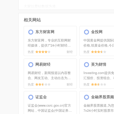
大家以爱站数据为准。
如需要更多花呗官网信息或建议反馈，请联系花呗官
相关网站
东方财富网
金投网
东方财富网，专业的互联网财
中国黄金网提供国际
经媒体，提供7*24小时财经资
价格,纸黄金价格,今
讯及全球金融市场报价，汇聚
金(白金)价格,黄金T 
热度
财经
热度
全方位的综合财经新闻和金融
银价格,纸黄金价格走
市场资讯，覆盖股票、财经、
金,黄金投资资讯,金
网易财经
英为财情
证券、金融、美股、港股、行
情,金价走势图,是专业
情、...
网易财经，新闻报道以内容整
Investing.com
合、网友互动、主动出击为核
汇报价、投资组合、
心链条，为网友提供宏观、股
表、财经新闻、实时
热度
财经
热度
票、商业、理财等财经领域的
及其他。
终结式报道；依托网易强大的
证监会
金融界股票频
的技术优势，提供实时的全球
金融...
证监会(www.csrc.gov.cn)官方
金融界股票频道,为
网站，中国证监会(中国证券监
7x24小时实时股票