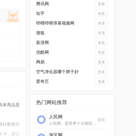
腾讯网
查看
知乎
查看
哔哩哔哩弹幕视频网
查看
搜狐
查看
新浪网
查看
优酷网
查看
网易
查看
空气净化器哪个牌子好
查看
爱奇艺
查看
热门网站推荐
具体商品是
人民网
新闻
人民网，是世界十大报纸之一《人民日报》建设的以新闻为主的大型网上信息发布平台，也是互联网上最大的中文和多语种新闻网站之一。作为国家重点新闻网站，人民网以新闻报道...
网站数据分
参考，建议
淘宝网