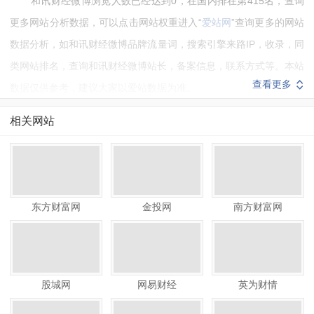
和讯财经微博浏览人数已经达到0，在国内排在第415名，查询
更多网站分析数据，可以点击网站权重进入“
爱站网
”查询更多的网站
数据分析，如和讯财经微博品牌流量词，搜索引擎来路IP，收录，同
类网站排名，查询和讯财经微博站长，备案信息，联系方式等。本站
查看更多
数据仅供参考，建议大家以爱站数据为准。
如需要更多和讯财经微博信息或建议反馈，请联系和讯财经微博
相关网站
的站长进行洽谈沟通。
东方财富网
金投网
南方财富网
股城网
网易财经
英为财情