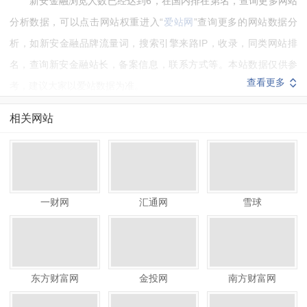
新安金融浏览人数已经达到6，在国内排在第名，查询更多网站
分析数据，可以点击网站权重进入“
爱站网
”查询更多的网站数据分
析，如新安金融品牌流量词，搜索引擎来路IP，收录，同类网站排
名，查询新安金融站长，备案信息，联系方式等。本站数据仅供参
查看更多
考，建议大家以爱站数据为准。
如需要更多新安金融信息或建议反馈，请联系新安金融的站长进
相关网站
行洽谈沟通。
一财网
汇通网
雪球
东方财富网
金投网
南方财富网