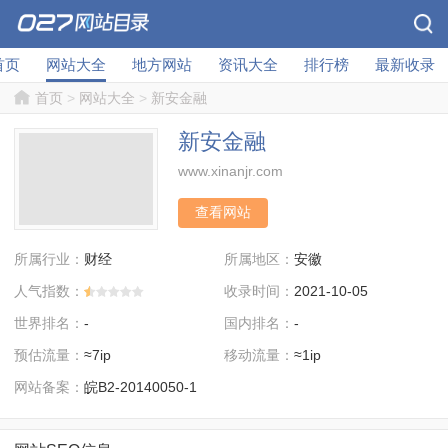
首页
网站大全
地方网站
资讯大全
排行榜
最新收录
首页
>
网站大全
>
新安金融
新安金融
www.xinanjr.com
查看网站
所属行业：
所属地区：
财经
安徽
人气指数：
收录时间：
2021-10-05
世界排名：
国内排名：
-
-
预估流量：
移动流量：
≈7ip
≈1ip
网站备案：
皖B2-20140050-1