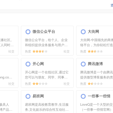
站长进行洽谈沟通。
微信公众平台
大街网
直播社区。
微信公众平台，给个人、企业
大街网-中国领先的商
万人同时在
和组织提供业务服务与用户管
络平台，为你轻松打造
歌跳舞、视
理能力的全新服务平台。
象、拓展职业人脉、挖
社交
热度
社交
热度
免费与数
机会、参加行业交流、
天。
好工作机会！
开心网
腾讯微博
开心网是一个在线社区,通过它
腾讯微博是一个由腾讯
heng.com）
您可以与朋友、同学、同事、
提供微型博客服务的类Twi
程，钩针
家人保持更紧密的联系,及时了
网站。用140个字记录
社交
热度
社交
热度
款式，儿
解他们的动态;与他们分享你的
点点滴滴，和朋友、同
织围巾，
照片、心情、快乐。
分享无处不在的乐趣和
易班网
一些事一些情
手工制作俱
更可以结识志同道合的
聊...
极具人
易班网是高校教育教学,生活服
LoveQ是一个大型的
博产品。
务,文化娱乐的综合性互动社
（一些事一些情官网）