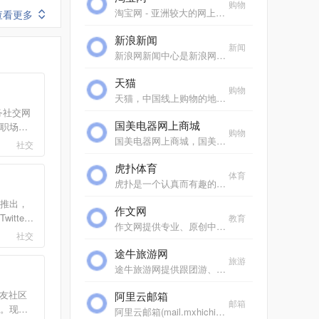
购物
淘宝网 - 亚洲较大的网上交易平台，提供各类服饰、美容、家居、数码、话费/点卡充值… 数亿优质商品，同时提供担保交易(先收货后付款)等安全交易保障服务，并由商家提供退货...
查看更多
新浪新闻
新闻
新浪网新闻中心是新浪网重要的频道之一，24小时滚动报道国内、国际及社会新闻。每日编发新闻数以万计。
天猫
购物
天猫，中国线上购物的地标网站，亚洲超大的综合性购物平台，拥有10万多品牌商家。每日发布大量国内外商品！正品网购，上天猫！天猫千万大牌正品,品类全，一站购，支付安全，...
务社交网
国美电器网上商城
职场形
购物
掘商业
国美电器网上商城，国美电器唯一官方网上商城，中国领先的专业家电网购平台。全球品牌电视、洗衣机、电脑、手机、数码、空调、电脑配件、生活电器、网络产品等正品行货，更...
社交
获得更
虎扑体育
体育
虎扑是一个认真而有趣的社区，每天有众多jrs在虎扑分享自己对篮球、足球、游戏电竞、运动装备、影视、汽车、数码、情感等一切人和事的见解，热闹、真实、有温度。
推出，
作文网
tter
教育
作文网提供专业、原创中小学生作文，包括中考满分作文、高考满分作文、零分作文、优秀作文大全、作文素材、作文辅导、英语作文等，欢迎踊跃投稿。
生活中的
社交
事一同
途牛旅游网
感动。
旅游
途牛旅游网提供跟团游、自助游、邮轮旅游、自驾游、定制游以及景点门票预订、机票预订、火车票预订服务,还有牛人专线、首付出发旅游等品质高端、价格实惠的旅游路线.全年有...
朋友，
交友社区
阿里云邮箱
邮箱
。现主
阿里云邮箱(mail.mxhichina.com)是专业云端邮箱,安全稳定,全球畅通。支持3g超大附件,垃圾邮件拦截率超过99%,阿里云邮邮件客户端,手机邮箱,支持安卓、ios邮箱收发服务,支持代收163邮箱,邮箱,gmail,hotmail,雅虎邮箱,139邮箱、新浪邮箱等。