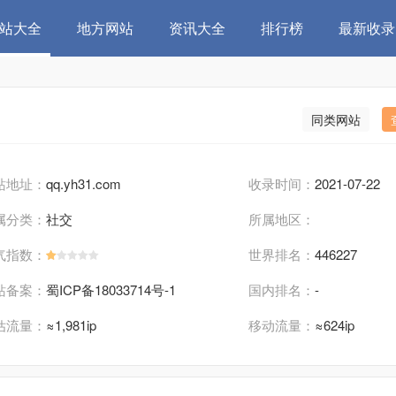
站大全
地方网站
资讯大全
排行榜
最新收录
同类网站
站地址：
qq.yh31.com
收录时间：
2021-07-22
属分类：
社交
所属地区：
气指数：
世界排名：
446227
站备案：
蜀ICP备18033714号-1
国内排名：
-
估流量：
≈1,981ip
移动流量：
≈624ip