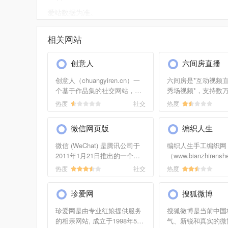
爱站数据为准。
如需要更多qq表情信息或建议反馈，请联系qq表情的
相关网站
创意人
六间房直播
创意人（chuangyiren.cn）一
六间房是*互动视频
个基于作品集的社交网站，为
秀场视频*，支持数
创意人才和企业的搭建沟通桥
线视频聊天、在线k
热度
社交
热度
梁。个人用户：展示作品、欣
频交友。赶快加入，
赏作品、交流经验、求职、找
万个美女主播在线聊
微信网页版
编织人生
活、找合作者；机构用户：挖
掘作...
微信 (WeChat) 是腾讯公司于
编织人生手工编织网
2011年1月21日推出的一个为
（www.bianzhirens
智能终端提供即时通讯服务的
提供时尚毛衣编织教
热度
社交
热度
免费应用程序，微信支持跨通
编织花样，棒针编织
信运营商、跨操作系统平台通
童毛衣图案，毛线编
珍爱网
搜狐微博
过网络快速发送免费（需消耗
儿童毛衣织法，diy
少量网...
乐部，十字...
珍爱网是由专业红娘提供服务
搜狐微博是当前中国
的相亲网站, 成立于1998年5
气、新锐和真实的微