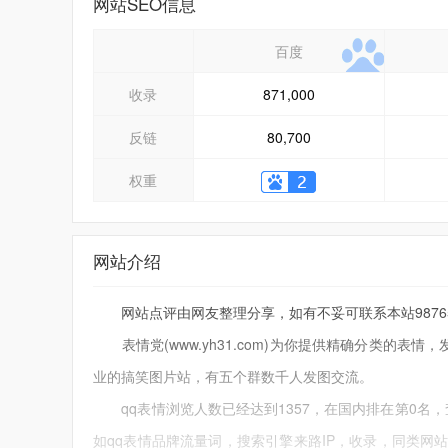
网站SEO信息
百度
收录
871,000
反链
80,700
权重
网站介绍
网站点评由网友整理分享，如有不妥可联系本站9876543
表情党(www.yh31.com)为你提供精确分类的表情
业的搞笑图片站，有五个群数千人发图交流。
qq表情浏览人数已经达到1357，在国内排在第0名，
如qq表情品牌流量词，搜索引擎来路IP，收录，同类网