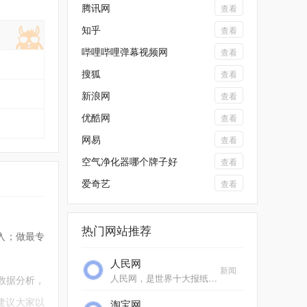
腾讯网
查看
知乎
查看
哔哩哔哩弹幕视频网
查看
搜狐
查看
新浪网
查看
优酷网
查看
网易
查看
空气净化器哪个牌子好
查看
爱奇艺
查看
热门网站推荐
进入；做最专
人民网
新闻
人民网，是世界十大报纸之一《人民日报》建设的以新闻为主的大型网上信息发布平台，也是互联网上最大的中文和多语种新闻网站之一。作为国家重点新闻网站，人民网以新闻报道...
数据分析，
建议大家以
淘宝网