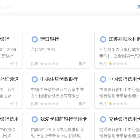
据为准。
联系中国平安官方直销网站的站长进行洽谈沟通。
银行
营口银行
江苏射阳农村
于2005
营口银行官网
江苏射阳农商银行成立于
江苏锡州农
年9月，是全国第十八
7月19日
长江以北第一家农村商
银行
热度
银行
热度
行更
行。全行现有在职员工5
的农村商
总行设15个管理部、6
外汇频道
中德住房储蓄银行
中国银行信用
锡，营业
部，基层设有42个营
其中在...
道。为全
中德住房储蓄银行的合资中方
中国银行信用卡中心提
时全面及时
系中国建设银行股份有限公
银行信用卡申请办理,
括外汇牌
司，是在国内外具有重大影
信用卡中心涵盖所有中
银行
热度
银行
热度
析及预
响、拥有广泛的客户群体及市
卡增值服务,申请办理
机构评论
场资源、综合竞争实力雄厚的
信用卡就来我爱卡中国
银行信用
我爱卡招商银行信用卡
交通银行信用
闻及资
大型股份制商业银行。
用卡中心-我爱卡
中心
中心提供
招商银行信用卡中心提供招商
交通银行信用卡中心提
，网点查
银行信用卡申请办理,招商银行
银行信用卡申请办理,