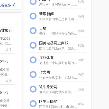
购物
淘宝网 - 亚洲较大的网上交易平台，提供各类服饰、美容、家居、数码、话费/点卡充值… 数亿优质商品，同时提供担保交易(先收货后付款)等安全交易保障服务，并由商家提供退货...
查看更多
新浪新闻
新闻
新浪网新闻中心是新浪网重要的频道之一，24小时滚动报道国内、国际及社会新闻。每日编发新闻数以万计。
天猫
商业银行
购物
天猫，中国线上购物的地标网站，亚洲超大的综合性购物平台，拥有10万多品牌商家。每日发布大量国内外商品！正品网购，上天猫！天猫千万大牌正品,品类全，一站购，支付安全，...
2008
国美电器网上商城
家、江苏
购物
业银
国美电器网上商城，国美电器唯一官方网上商城，中国领先的专业家电网购平台。全球品牌电视、洗衣机、电脑、手机、数码、空调、电脑配件、生活电器、网络产品等正品行货，更...
银行
90人。
虎扑体育
个直属
体育
卡中心
业网点，
虎扑是一个认真而有趣的社区，每天有众多jrs在虎扑分享自己对篮球、足球、游戏电竞、运动装备、影视、汽车、数码、情感等一切人和事的见解，热闹、真实、有温度。
供中国
作文网
中国银行
教育
作文网提供专业、原创中小学生作文，包括中考满分作文、高考满分作文、零分作文、优秀作文大全、作文素材、作文辅导、英语作文等，欢迎踊跃投稿。
行信用
银行
中国银行
途牛旅游网
银行信
旅游
途牛旅游网提供跟团游、自助游、邮轮旅游、自驾游、定制游以及景点门票预订、机票预订、火车票预订服务,还有牛人专线、首付出发旅游等品质高端、价格实惠的旅游路线.全年有...
卡中心
供交通
阿里云邮箱
邮箱
交通银行
阿里云邮箱(mail.mxhichina.com)是专业云端邮箱,安全稳定,全球畅通。支持3g超大附件,垃圾邮件拦截率超过99%,阿里云邮邮件客户端,手机邮箱,支持安卓、ios邮箱收发服务,支持代收163邮箱,邮箱,gmail,hotmail,雅虎邮箱,139邮箱、新浪邮箱等。