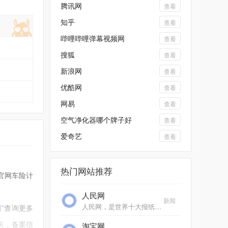
腾讯网
查看
知乎
查看
哔哩哔哩弹幕视频网
查看
搜狐
查看
新浪网
查看
优酷网
查看
网易
查看
空气净化器哪个牌子好
查看
爱奇艺
查看
热门网站推荐
官网车险计
人民网
新闻
人民网，是世界十大报纸之一《人民日报》建设的以新闻为主的大型网上信息发布平台，也是互联网上最大的中文和多语种新闻网站之一。作为国家重点新闻网站，人民网以新闻报道...
网
”查询更多
长，备案信
淘宝网