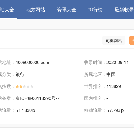
站大全
地方网站
资讯大全
排行榜
最新收录
同类网站
站地址：
4008000000.com
收录时间：
2020-09-14
属分类：
银行
所属地区：
中国
气指数：
世界排名：
113829
站备案：
粤ICP备06118290号-7
国内排名：
-
估流量：
≈17,830ip
移动流量：
≈7,793ip