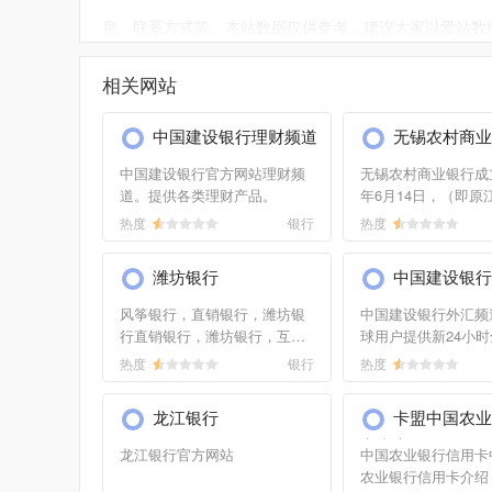
息，联系方式等。本站数据仅供参考，建议大家以爱站数
如需要更多中国平安官方直销网站信息或建议反馈，请
相关网站
中国建设银行理财频道
无锡农村商业
中国建设银行官方网站理财频
无锡农村商业银行成立
道。提供各类理财产品。
年6月14日，（即原
村商业银行，2010年
热度
银行
热度
经中国银监会批准进
名），是一家区域性
潍坊银行
中国建设银行
业银行，总部设在无
网点遍及...
风筝银行，直销银行，潍坊银
中国建设银行外汇频
行直销银行，潍坊银行，互联
球用户提供新24小
网金融，Direct Bank，电子账
的中文外汇资讯，包
热度
银行
热度
户，潍坊银行股份有限公司，
价实时行情、汇市分
山东直销银行，潍坊市商业银
测、货币兑换、专家
龙江银行
卡盟中国农业
行，潍坊银行官网
及各类币种的汇率新
卡中心
讯，是外...
龙江银行官方网站
中国农业银行信用卡
农业银行信用卡介绍