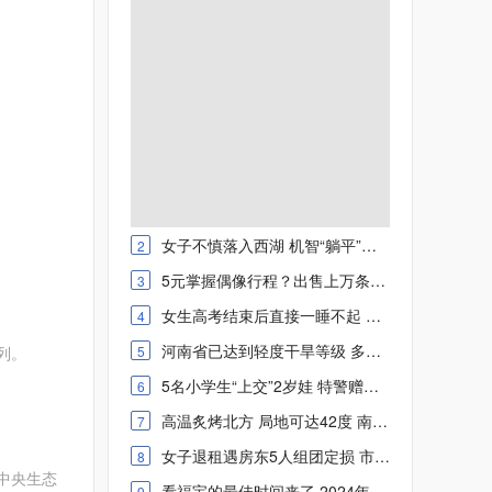
女子不慎落入西湖 机智“躺平”求救 网友：点赞
2
5元掌握偶像行程？出售上万条明星信息 4人被判刑
3
女生高考结束后直接一睡不起 网友：她的大脑正在格式化
4
河南省已达到轻度干旱等级 多地气温将超40℃ 发布高温红色预警
列。
5
5名小学生“上交”2岁娃 特警赠送端午“大礼包”
6
高温炙烤北方 局地可达42度 南方强降雨陷入“车轮战”
7
女子退租遇房东5人组团定损 市场监管部门：拨打12315反映
8
中央生态
看福宝的最佳时间来了 2024年熊猫福宝对外开放时间每天几点
9