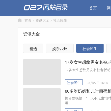
首页
网
首页
>
资讯大全
>
社会民生
资讯大全
精选
娱乐八卦
社会民生
17岁女生想纹男友名被
17岁女生想纹男友名被老板
社会民生
05月27日 16:25
80多岁奶奶和儿时闺蜜
据齐鲁晚报，“一天不见生怕对
谊。