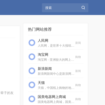
热门网站推荐
人民网
新闻
人民网，是世界十大报纸之一《人民日报》建设的以新闻为主的大型网上信息发布平台，也是互联网上最大的中文和多语种新闻网站之一。作为国家重点新闻网站，人民网以新闻报道...
淘宝网
购物
淘宝网 - 亚洲较大的网上交易平台，提供各类服饰、美容、家居、数码、话费/点卡充值… 数亿优质商品，同时提供担保交易(先收货后付款)等安全交易保障服务，并由商家提供退货...
新浪新闻
新闻
新浪网新闻中心是新浪网重要的频道之一，24小时滚动报道国内、国际及社会新闻。每日编发新闻数以万计。
天猫
购物
天猫，中国线上购物的地标网站，亚洲超大的综合性购物平台，拥有10万多品牌商家。每日发布大量国内外商品！正品网购，上天猫！天猫千万大牌正品,品类全，一站购，支付安全，...
一辈子的友
国美电器网上商城
购物
国美电器网上商城，国美电器唯一官方网上商城，中国领先的专业家电网购平台。全球品牌电视、洗衣机、电脑、手机、数码、空调、电脑配件、生活电器、网络产品等正品行货，更...