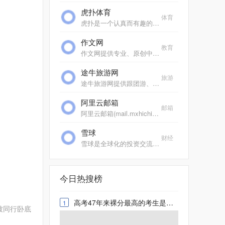
虎扑体育
体育
虎扑是一个认真而有趣的社区，每天有众多jrs在虎扑分享自己对篮球、足球、游戏电竞、运动装备、影视、汽车、数码、情感等一切人和事的见解，热闹、真实、有温度。
作文网
教育
作文网提供专业、原创中小学生作文，包括中考满分作文、高考满分作文、零分作文、优秀作文大全、作文素材、作文辅导、英语作文等，欢迎踊跃投稿。
途牛旅游网
旅游
途牛旅游网提供跟团游、自助游、邮轮旅游、自驾游、定制游以及景点门票预订、机票预订、火车票预订服务,还有牛人专线、首付出发旅游等品质高端、价格实惠的旅游路线.全年有...
阿里云邮箱
邮箱
阿里云邮箱(mail.mxhichina.com)是专业云端邮箱,安全稳定,全球畅通。支持3g超大附件,垃圾邮件拦截率超过99%,阿里云邮邮件客户端,手机邮箱,支持安卓、ios邮箱收发服务,支持代收163邮箱,邮箱,gmail,hotmail,雅虎邮箱,139邮箱、新浪邮箱等。
雪球
财经
雪球是全球化的投资交流平台，给投资者提供跨市场、跨品种的数据查询、新闻订阅和互动交流服务，目前已覆盖A股、港股、美股市场。
今日热搜榜
高考47年来裸分最高的考生是谁 史上高考成绩最高分是谁
1
被同行卧底