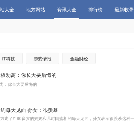
站大全
地方网站
资讯大全
排行榜
最新收录
IT科技
游戏情报
金融财经
老板劝离：你长大要后悔的
劝离：你长大要后悔的
相约每天见面 孙女：很羡慕
方走了!” 80多岁的奶奶和儿时闺蜜相约每天见面，孙女表示很羡慕这种