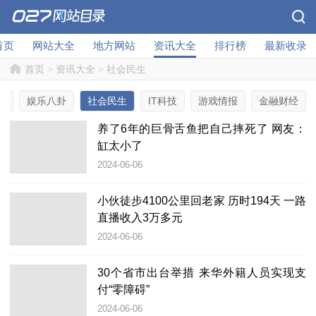
首页
网站大全
地方网站
资讯大全
排行榜
最新收录
首页
>
资讯大全
>
社会民生
选
娱乐八卦
社会民生
IT科技
游戏情报
金融财经
养了6年的巨骨舌鱼把自己摔死了 网友：
缸太小了
2024-06-06
小伙徒步4100公里回老家 历时194天 一路
直播收入3万多元
2024-06-06
30个省市出台举措 来华外籍人员实现支
付“零障碍”
2024-06-06