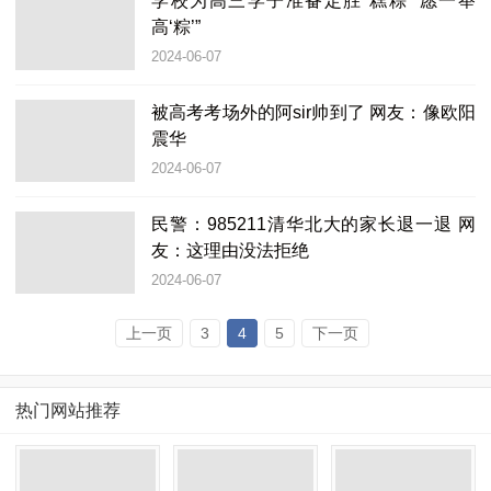
学校为高三学子准备定胜“糕粽” 愿一举
高‘粽’”
2024-06-07
被高考考场外的阿sir帅到了 网友：像欧阳
震华
2024-06-07
民警：985211清华北大的家长退一退 网
友：这理由没法拒绝
2024-06-07
上一页
3
4
5
下一页
热门网站推荐