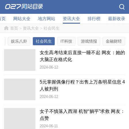
首页
网站大全
地方网站
资讯大全
排行榜
最新收录
首页
>
资讯大全
>
社会民生
选
娱乐八卦
社会民生
IT科技
游戏情报
金融财经
女生高考结束后直接一睡不起 网友：她的
大脑正在格式化
2024-06-12
5元掌握偶像行程？出售上万条明星信息 4
人被判刑
2024-06-12
女子不慎落入西湖 机智“躺平”求救 网友：
点赞
2024-06-11