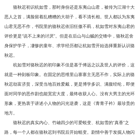
骆秋迟初识杭如雪，那时身份还是东夷山山君，被传为江湖十大
恶人之首，满脸留着乱糟糟的大胡子，看不清长相。世人都以为东夷
山君无恶不作，书院里的骆秋迟依旧狂傲不羁，杭如雪对东夷山君的
评价更是“说不上来的讨厌”。但是在后山与山贼的交锋中，骆秋迟舍
身保护学子，凄惨的童年、求学经历都让杭如雪开始选择重新认识骆
秋迟。
杭如雪对骆秋迟的初印象不佳是基于傅远之以及世人的评价，这
就是一种刻板印象。在固定的思维里山寨寨主无恶不作，实际上的骆
秋迟劫富济贫，深受当地百姓爱戴，更是博学多识、满腹经纶，即便
面对同学的恶作剧也能宽宏大度，最终收获人心。没有大男主的光环
形象，更热衷于讲述小人物的闪光逆袭，这是《青青子衿》最珍贵的
地方。
骆秋迟的真实内心、竹岫四少的可爱蜕变、杭如雪的“真香”之
路，每一个人都在骆秋迟到书院后开始蜕变。剧情中善于发掘人物闪