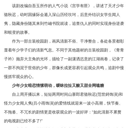
该剧改编自吾玉所作的人气小说《宫学有匪》，讲述了天才少年
骆秋迟，幼时因缘际会遁入深山历经坎坷，后意外结识女学生闻人
隽，隐藏身份随其来到竹岫书院就读，追查仇人的同时实现身份逆袭
和蜕变的故事。
作为一部古装校园剧，画风清新不俗、干净整合，各处各景都彰
显着年少学子们的清新气息。不同于其他题材的古装校园剧，《青青
子衿》抛弃大主角的光环，描绘了一副潇洒恣意的江湖画卷，记录了
一群不拘泥于世俗的少年，群像长成更容易引起观众共鸣，追剧中慢
慢抓牢观众的心。
少年少女暗恋情愫萌动，暧昧拉扯又酸又甜全网嗑糖
自上周开播以来，短短两周时间山寨郎君骆秋迟(范世錡饰演)和
怪力少女闻人隽(吕小雨饰演)的爱情线就迎来一波小高潮，快节奏、
不拖沓、不冗长的剧情更是收获观众的一波好评：“如此清新不累赘
的电视剧已经不多了!”