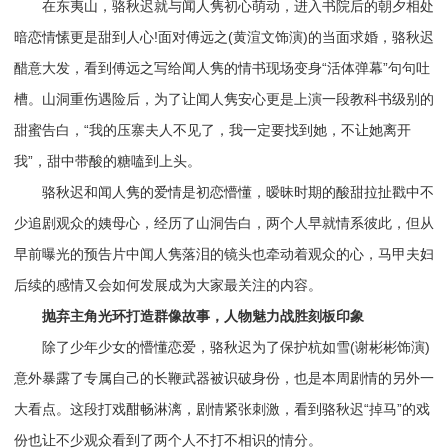
在东夷山，骆秋迟就与闻人隽初心萌动，进入书院后的朝夕相处
暗恋情愫更是甜到人心!面对傅远之(黄渲文饰演)的当面求婚，骆秋迟
醋意大发，看到傅远之写给闻人隽的情书现场变身“活体弹幕”句句吐
槽。山洞重伤遇险后，为了让闻人隽安心更是上演一段教科书级别的
甜蜜告白，“我的压寨夫人不见了，我一定要找到她，不让她离开
我”，甜中带酸的糖嗑到上头。
骆秋迟和闻人隽的爱情是初恋懵懂，暧昧时期的酸甜拉扯戳中不
少追剧观众的姨母心，经历了山洞告白，两个人早就情系彼此，但从
早前曝光的预告片中闻人隽落泪的镜头也牵动着观众的心，马甲夫妇
后续的感情又会如何发展成为大家最关注的内容。
抛弃主角光环打造群像故事，人物魅力战胜刻板印象
除了少年少女的懵懂恋爱，骆秋迟为了保护杭如雪(谢彬彬饰演)
意外暴露了专属自己的长鞭武器被识破身份，也是本周剧情的另外一
大看点。这段打戏酣畅淋漓，剧情紧张刺激，看到骆秋迟“掉马”的戏
份也让不少观众看到了两个人不打不相识的情分。