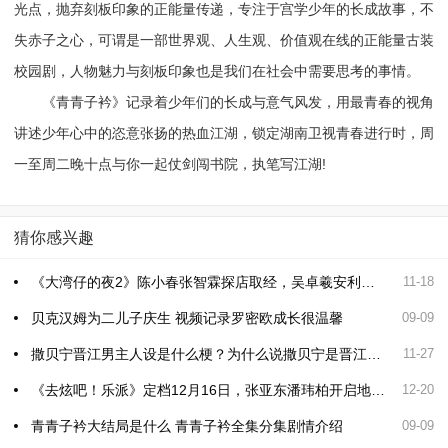
光点，抛弃刻板印象的正能量传递，专注于宫学少年的长成故事，不
失赤子之心，可谓是一部世界观、人生观、价值观在线的正能量古装
校园剧，人物魅力与刻板印象也是我们在社会中需要思考的事情。
《青青子衿》记录着少年们的长成与意气风发，用最青春的视角
讲述少年心中的恣意张扬的热血江湖，锁定湖南卫视青春进行时，周
一至周二晚十点与你一起仗剑闯书院，执笔写江湖!
猜你感兴趣
《大湾仔的夜2》陈小春张智霖探店取经，吴卓羲安利厦门小吃土笋冻
11-18
贝克汉姆为二儿子庆生 视频记录罗密欧成长很温馨
09-09
撒贝宁晋江男主人设是什么梗？为什么说撒贝宁是晋江男主人设？
11-27
《去炫吧！乐派》定档12月16日，张亚东潘玮柏开启地域音乐之旅
12-20
青青子衿大结局是什么 青青子衿全集分集剧情介绍
09-09