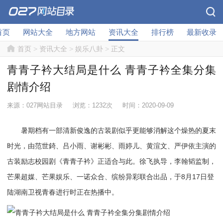
首页
网站大全
地方网站
资讯大全
排行榜
最新收录
首页
>
资讯大全
>
娱乐八卦
>
正文
青青子衿大结局是什么 青青子衿全集分集
剧情介绍
来源：027网站目录
浏览：1232次
时间：2020-09-09
暑期档有一部清新俊逸的古装剧似乎更能够消解这个燥热的夏末
时光，由范世錡、吕小雨、谢彬彬、雨婷儿、黄渲文、严伊依主演的
古装励志校园剧《青青子衿》正适合与此。徐飞执导，李翰韬监制，
芒果超媒、芒果娱乐、一诺众合、缤纷异彩联合出品，于8月17日登
陆湖南卫视青春进行时正在热播中。