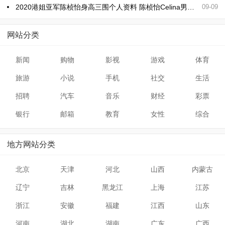
2020港姐亚军陈桢怡身高三围个人资料 陈桢怡Celina男友是谁
09-09
网站分类
新闻
购物
影视
游戏
体育
旅游
小说
手机
社交
生活
招聘
汽车
音乐
财经
彩票
银行
邮箱
教育
女性
综合
地方网站分类
北京
天津
河北
山西
内蒙古
辽宁
吉林
黑龙江
上海
江苏
浙江
安徽
福建
江西
山东
河南
湖北
湖南
广东
广西