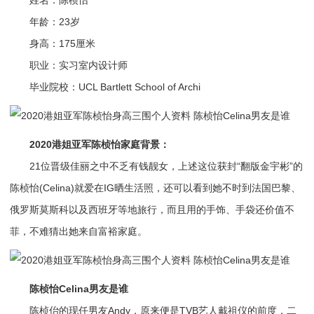
年龄：23岁
身高：175厘米
职业：实习室内设计师
毕业院校：UCL Bartlett School of Archi
2020港姐亚军陈桢怡家庭背景：
21位晋级佳丽之中不乏有钱靓女，上述这位获封“翻版金宇彬”的
陈桢怡(Celina)就爱在IG晒生活照，还可以看到她不时到法国巴黎、
俄罗斯莫斯科以及西班牙等地旅行，而且用的手饰、手袋还价值不
菲，不难猜出她来自富裕家庭。
陈桢怡Celina男友是谁
陈桢佁的现任男友Andy，原来便是TVB艺人戴祖仪的前度，二