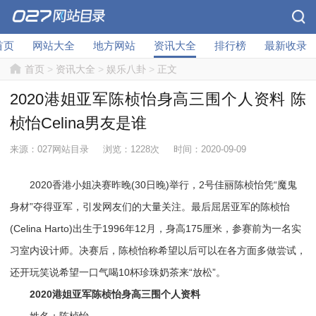
首页
网站大全
地方网站
资讯大全
排行榜
最新收录
首页
>
资讯大全
>
娱乐八卦
>
正文
2020港姐亚军陈桢怡身高三围个人资料 陈
桢怡Celina男友是谁
来源：027网站目录
浏览：1228次
时间：2020-09-09
2020香港小姐决赛昨晚(30日晚)举行，2号佳丽陈桢怡凭“魔鬼
身材”夺得亚军，引发网友们的大量关注。最后屈居亚军的陈桢怡
(Celina Harto)出生于1996年12月，身高175厘米，参赛前为一名实
习室内设计师。决赛后，陈桢怡称希望以后可以在各方面多做尝试，
还开玩笑说希望一口气喝10杯珍珠奶茶来“放松”。
2020港姐亚军陈桢怡身高三围个人资料
姓名：陈桢怡