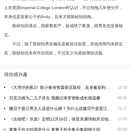
人在英国Imperial College London时认识，不过拍拖几年便分开，
本身也是富家公子的Andy，后来才跟陈桢怡拍拖。
陈桢怡回港后，因家教甚严，故戒绝了夜蒲，跟男友也发展稳
定。
不过，除了陈桢怡男友确实是戴祖仪前度，其他传闻均未获证
实，陈桢怡也未有作出回应，不过至少为港姐增加话题。
猜你感兴趣
《大湾仔的夜2》陈小春张智霖探店取经，吴卓羲安利厦门小吃土笋冻
11-18
贝克汉姆为二儿子庆生 视频记录罗密欧成长很温馨
09-09
撒贝宁晋江男主人设是什么梗？为什么说撒贝宁是晋江男主人设？
11-27
《去炫吧！乐派》定档12月16日，张亚东潘玮柏开启地域音乐之旅
12-20
青青子衿大结局是什么 青青子衿全集分集剧情介绍
09-09