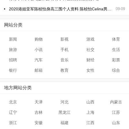
2020港姐亚军陈桢怡身高三围个人资料 陈桢怡Celina男友是谁
09-09
网站分类
新闻
购物
影视
游戏
体育
旅游
小说
手机
社交
生活
招聘
汽车
音乐
财经
彩票
银行
邮箱
教育
女性
综合
地方网站分类
北京
天津
河北
山西
内蒙古
辽宁
吉林
黑龙江
上海
江苏
浙江
安徽
福建
江西
山东