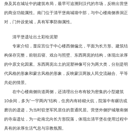
身及其在城址中的建筑布局，最早可追溯到汉代的市场，反映出营堡
的商业功能属性。南门位于清平堡南城墙中部，与中心楼南侧券洞正
对，门外设瓮城，具有军事防御属性。
清平堡遗址出土彩绘泥塑
专家介绍，显应宫位于中心楼西侧偏北，平面为长方形。建筑结
构保存完整，前朝后寝、戏台与照壁、东西两庑的结构，体现出浓厚
的中原文化因素。东西两庑出土的泥塑神像可分为两大类，分别是明
代风格的形象和蒙古风格的形象，反映蒙汉两族人民交流融合、平等
共处的情景。
在中心楼南侧街道两侧，还清理出分布有较为密集的小型建筑
10余间，多为“一宇两内”结构，住房内有砖砌火炕，院落中有碾坊或
磨坊的遗迹，为当时驻堡军民居住的普通民居。营堡外侧护城墩南侧
的寺庙遗址，为一处南北向长方形院落，体现出清平堡在使用过程中
具有的浓厚生活气息与宗教氛围。