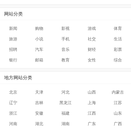
网站分类
新闻
购物
影视
游戏
体育
旅游
小说
手机
社交
生活
招聘
汽车
音乐
财经
彩票
银行
邮箱
教育
女性
综合
地方网站分类
北京
天津
河北
山西
内蒙古
辽宁
吉林
黑龙江
上海
江苏
浙江
安徽
福建
江西
山东
河南
湖北
湖南
广东
广西