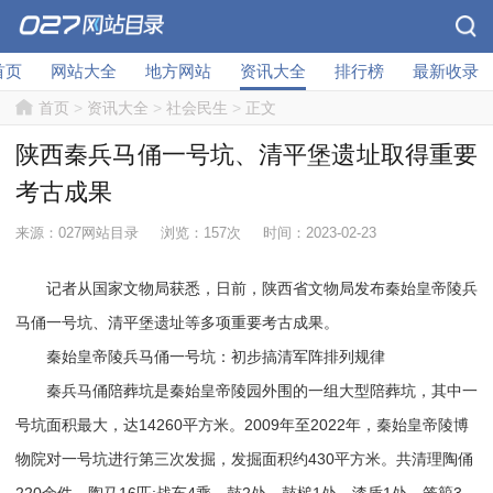
首页
网站大全
地方网站
资讯大全
排行榜
最新收录
首页
>
资讯大全
>
社会民生
>
正文
陕西秦兵马俑一号坑、清平堡遗址取得重要
考古成果
来源：027网站目录
浏览：157次
时间：2023-02-23
记者从国家文物局获悉，日前，陕西省文物局发布秦始皇帝陵兵
马俑一号坑、清平堡遗址等多项重要考古成果。
秦始皇帝陵兵马俑一号坑：初步搞清军阵排列规律
秦兵马俑陪葬坑是秦始皇帝陵园外围的一组大型陪葬坑，其中一
号坑面积最大，达14260平方米。2009年至2022年，秦始皇帝陵博
物院对一号坑进行第三次发掘，发掘面积约430平方米。共清理陶俑
220余件，陶马16匹;战车4乘、鼓2处、鼓槌1处、漆盾1处、笼箙3