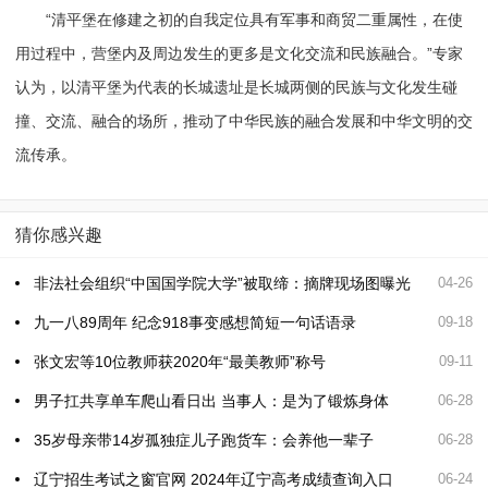
“清平堡在修建之初的自我定位具有军事和商贸二重属性，在使
用过程中，营堡内及周边发生的更多是文化交流和民族融合。”专家
认为，以清平堡为代表的长城遗址是长城两侧的民族与文化发生碰
撞、交流、融合的场所，推动了中华民族的融合发展和中华文明的交
流传承。
猜你感兴趣
非法社会组织“中国国学院大学”被取缔：摘牌现场图曝光
04-26
九一八89周年 纪念918事变感想简短一句话语录
09-18
张文宏等10位教师获2020年“最美教师”称号
09-11
男子扛共享单车爬山看日出 当事人：是为了锻炼身体
06-28
35岁母亲带14岁孤独症儿子跑货车：会养他一辈子
06-28
辽宁招生考试之窗官网 2024年辽宁高考成绩查询入口
06-24