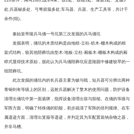
处;兵器柲多处、弓弩箭箙多处;车马器、兵器、生产工具等，共计千
余件(组)。
秦始皇帝陵兵马俑一号坑第三次发掘的兵马俑坑
发掘表明，俑坑的木质结构是由地栿-立柱-枋木-棚木构成的框
架式结构，较其他陪葬坑由垫木-地板-立柱-厢板木-棚板木构成的厢
椁式显得技术原始，据此认为兵马俑陪葬坑应是陵园中修建较早的一
组陪葬坑。
此次发掘的俑坑内的长兵器主要为铍与戟，短兵器可分辨出两种
青铜剑有等级上的区别，远射兵器解决了檠木的使用问题，防护设备
清理出俑坑中第一面盾牌，指挥设备清理出鼓与鼓槌。在俑的等级与
军阵方面，明确了特殊俑的职能，初步搞清了军阵的排列规律。在车
属遗迹方面，清理出笼箙等遗迹，并判定其为车配置装纳杂物之器，
并非马槽。