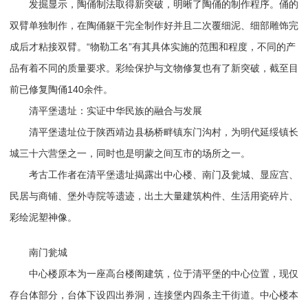
发掘显示，陶俑制法取得新突破，明晰了陶俑的制作程序。俑的
双臂单独制作，在陶俑躯干完全制作好并且二次覆细泥、细部雕饰完
成后才粘接双臂。“物勒工名”有其具体实施的范围和程度，不同的产
品有着不同的质量要求。彩绘保护与文物修复也有了新突破，截至目
前已修复陶俑140余件。
清平堡遗址：实证中华民族的融合与发展
清平堡遗址位于陕西靖边县杨桥畔镇东门沟村，为明代延绥镇长
城三十六营堡之一，同时也是明蒙之间互市的场所之一。
考古工作者在清平堡遗址揭露出中心楼、南门及瓮城、显应宫、
民居与商铺、堡外寺院等遗迹，出土大量建筑构件、生活用瓷碎片、
彩绘泥塑神像。
南门瓮城
中心楼原本为一座高台楼阁建筑，位于清平堡的中心位置，现仅
存台体部分，台体下设四出券洞，连接堡内四条主干街道。中心楼本