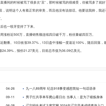
播间的时候被骂了很多次“丑”，那时候被骂的很难受，但被骂多了就好
得丑，说明这个人有着正常的审美，而且他没有说假话。他要说我帅，我还
”。
后也一咬牙坚持了下来。
涨粉近500万，直播销售额连续四日破千万，粉丝量破四百万。
。10日收涨39.37%，13日盘中涨幅一度逼近100%，随后回落，
24.39%，报价21.27美元，目前总市值为36.09亿美元。
04-26
九一八89周年 纪念918事变感想简短一句话语录
09-11
男子扛共享单车爬山看日出 当事人：是为了锻炼身体
06-28
辽宁招生考试之窗官网 2024年辽宁高考成绩查询入口