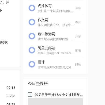
了。并
虎扑体育
体育
不
虎扑是一个认真而有趣的社区，每天有众多jrs在虎扑分享自己对篮球、足球、游戏电竞、运动装备、影视、汽车、数码、情感等一切人和事的见解，热闹、真实、有温度。
作文网
教育
作文网提供专业、原创中小学生作文，包括中考满分作文、高考满分作文、零分作文、优秀作文大全、作文素材、作文辅导、英语作文等，欢迎踊跃投稿。
途牛旅游网
旅游
途牛旅游网提供跟团游、自助游、邮轮旅游、自驾游、定制游以及景点门票预订、机票预订、火车票预订服务,还有牛人专线、首付出发旅游等品质高端、价格实惠的旅游路线.全年有...
最终收
阿里云邮箱
邮箱
阿里云邮箱(mail.mxhichina.com)是专业云端邮箱,安全稳定,全球畅通。支持3g超大附件,垃圾邮件拦截率超过99%,阿里云邮邮件客户端,手机邮箱,支持安卓、ios邮箱收发服务,支持代收163邮箱,邮箱,gmail,hotmail,雅虎邮箱,139邮箱、新浪邮箱等。
雪球
财经
雪球是全球化的投资交流平台，给投资者提供跨市场、跨品种的数据查询、新闻订阅和互动交流服务，目前已覆盖A股、港股、美股市场。
今日热搜榜
09-18
90后男子强奸13岁少女被判5年9个月 致重度抑郁多次自杀
1
06-28
06-24