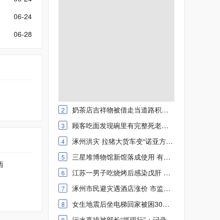
06-24
06-28
奶茶店吉祥物被借走当道路积水警示物 网友：守护城市
2
顾客吃面发现碗里有完整死老鼠 负责人：端上去时候还没有
3
涿州洪灾 拉猪大货车变“诺亚方舟” 危急时刻上演紧急救援
4
三星堆博物馆新馆落成使用 有哪些新展陈、新看点
5
西
江苏一男子吃烧烤后感染戊肝 怀疑自己变成“小黄人”
6
涿州市民避灾遇酒店涨价 市监局回应：已责成酒店退还34元
7
女生地震后坐电梯回家被困30分钟 网友：存侥幸心理
8
污水直排被部长“抓现行”：记录造假、通风报信、应对检查
9