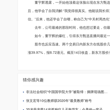
董宇辉透露，一开始他顶着这张脸出现在东方甄选直
且，他学会了自我消解:“我觉得很真实。他能说我长
信。”后来，他还学会了自嘲，称自己为“中关村周杰伦
去年，公司最难的那段时间，他也想过要走，但最
如今，董宇辉的爆红，引得东方甄选直播间最近一周
股市也反应迅速。两个交易日内新东方在线股价几近翻番
涨39.97%，报8.72港元。截至14日收盘，新东方股价涨
猜你感兴趣
非法社会组织“中国国学院大学”被取缔：摘牌现场图曝光
张文宏等10位教师获2020年“最美教师”称号
35岁母亲带14岁孤独症儿子跑货车：会养他一辈子