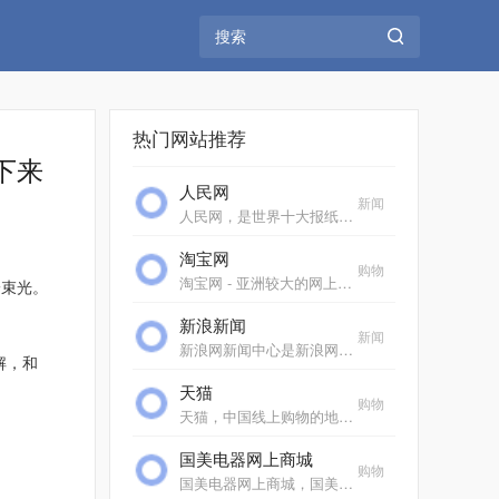
热门网站推荐
下来
人民网
新闻
人民网，是世界十大报纸之一《人民日报》建设的以新闻为主的大型网上信息发布平台，也是互联网上最大的中文和多语种新闻网站之一。作为国家重点新闻网站，人民网以新闻报道...
淘宝网
购物
淘宝网 - 亚洲较大的网上交易平台，提供各类服饰、美容、家居、数码、话费/点卡充值… 数亿优质商品，同时提供担保交易(先收货后付款)等安全交易保障服务，并由商家提供退货...
束光。
新浪新闻
新闻
新浪网新闻中心是新浪网重要的频道之一，24小时滚动报道国内、国际及社会新闻。每日编发新闻数以万计。
解，和
天猫
购物
天猫，中国线上购物的地标网站，亚洲超大的综合性购物平台，拥有10万多品牌商家。每日发布大量国内外商品！正品网购，上天猫！天猫千万大牌正品,品类全，一站购，支付安全，...
国美电器网上商城
购物
国美电器网上商城，国美电器唯一官方网上商城，中国领先的专业家电网购平台。全球品牌电视、洗衣机、电脑、手机、数码、空调、电脑配件、生活电器、网络产品等正品行货，更...