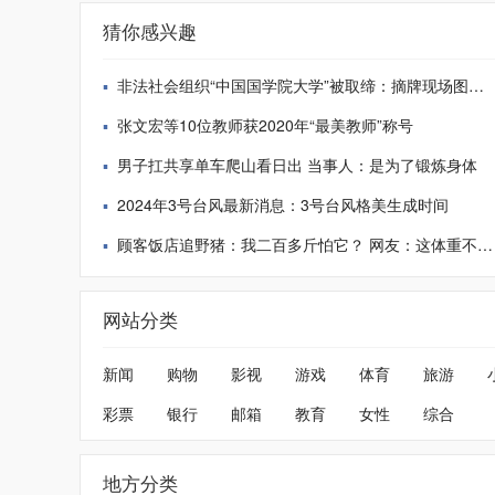
猜你感兴趣
非法社会组织“中国国学院大学”被取缔：摘牌现场图曝光
张文宏等10位教师获2020年“最美教师”称号
男子扛共享单车爬山看日出 当事人：是为了锻炼身体
2024年3号台风最新消息：3号台风格美生成时间
顾客饭店追野猪：我二百多斤怕它？ 网友：这体重不是盖的
网站分类
新闻
购物
影视
游戏
体育
旅游
彩票
银行
邮箱
教育
女性
综合
地方分类