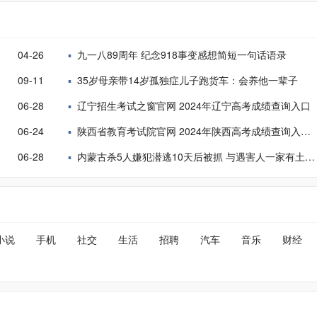
04-26
九一八89周年 纪念918事变感想简短一句话语录
09-11
35岁母亲带14岁孤独症儿子跑货车：会养他一辈子
06-28
辽宁招生考试之窗官网 2024年辽宁高考成绩查询入口
06-24
陕西省教育考试院官网 2024年陕西高考成绩查询入口方式
06-28
内蒙古杀5人嫌犯潜逃10天后被抓 与遇害人一家有土地纠纷
小说
手机
社交
生活
招聘
汽车
音乐
财经