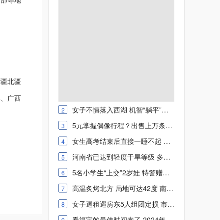
新疆北疆
部、广西
女子不慎落入西湖 机智“躺平”求救 网友：点赞
2
5元掌握偶像行程？出售上万条明星信息 4人被判刑
3
女生高考结束后直接一睡不起 网友：她的大脑正在格式化
4
河南省已达到轻度干旱等级 多地气温将超40℃ 发布高温红色预警
5
5名小学生“上交”2岁娃 特警赠送端午“大礼包”
6
高温炙烤北方 局地可达42度 南方强降雨陷入“车轮战”
7
女子退租遇房东5人组团定损 市场监管部门：拨打12315反映
8
看福宝的最佳时间来了 2024年熊猫福宝对外开放时间每天几点
9