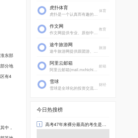
虎扑体育
体育
虎扑是一个认真而有趣的社区，每天有众多jrs在虎扑分享自己对篮球、足球、游戏电竞、运动装备、影视、汽车、数码、情感等一切人和事的见解，热闹、真实、有温度。
作文网
教育
作文网提供专业、原创中小学生作文，包括中考满分作文、高考满分作文、零分作文、优秀作文大全、作文素材、作文辅导、英语作文等，欢迎踊跃投稿。
途牛旅游网
旅游
途牛旅游网提供跟团游、自助游、邮轮旅游、自驾游、定制游以及景点门票预订、机票预订、火车票预订服务,还有牛人专线、首付出发旅游等品质高端、价格实惠的旅游路线.全年有...
黄淮东部
阿里云邮箱
地部分地
邮箱
阿里云邮箱(mail.mxhichina.com)是专业云端邮箱,安全稳定,全球畅通。支持3g超大附件,垃圾邮件拦截率超过99%,阿里云邮邮件客户端,手机邮箱,支持安卓、ios邮箱收发服务,支持代收163邮箱,邮箱,gmail,hotmail,雅虎邮箱,139邮箱、新浪邮箱等。
区有4
雪球
财经
雪球是全球化的投资交流平台，给投资者提供跨市场、跨品种的数据查询、新闻订阅和互动交流服务，目前已覆盖A股、港股、美股市场。
今日热搜榜
高考47年来裸分最高的考生是谁 史上高考成绩最高分是谁
1
，其中，
中部等地