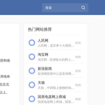
热门网站推荐
人民网
新闻
人民网，是世界十大报纸之一《人民日报》建设的以新闻为主的大型网上信息发布平台，也是互联网上最大的中文和多语种新闻网站之一。作为国家重点新闻网站，人民网以新闻报道...
淘宝网
购物
淘宝网 - 亚洲较大的网上交易平台，提供各类服饰、美容、家居、数码、话费/点卡充值… 数亿优质商品，同时提供担保交易(先收货后付款)等安全交易保障服务，并由商家提供退货...
东部和南
新浪新闻
新闻
新浪网新闻中心是新浪网重要的频道之一，24小时滚动报道国内、国际及社会新闻。每日编发新闻数以万计。
局地有
天猫
北京北
购物
天猫，中国线上购物的地标网站，亚洲超大的综合性购物平台，拥有10万多品牌商家。每日发布大量国内外商品！正品网购，上天猫！天猫千万大牌正品,品类全，一站购，支付安全，...
以上。
国美电器网上商城
购物
国美电器网上商城，国美电器唯一官方网上商城，中国领先的专业家电网购平台。全球品牌电视、洗衣机、电脑、手机、数码、空调、电脑配件、生活电器、网络产品等正品行货，更...