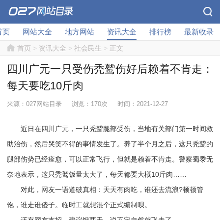
首页
网站大全
地方网站
资讯大全
排行榜
最新收录
首页
>
资讯大全
>
社会民生
>
正文
四川广元一只受伤秃鹫伤好后赖着不肯走：
每天要吃10斤肉
来源：027网站目录
浏览：170次
时间：2021-12-27
近日在四川广元，一只秃鹫腿部受伤，当地有关部门第一时间救
助治伤，然后哭笑不得的事情发生了。养了半个月之后，这只秃鹫的
腿部伤势已经痊愈，可以正常飞行，但就是赖着不肯走。警察蜀黍无
奈地表示，这只秃鹫饭量太大了，每天都要大概10斤肉……
对此，网友一语道破真相：天天有肉吃，谁还去流浪?顿顿管
饱，谁走谁傻子。临时工就想混个正式编制呗。
还有网友支招，建议饿两天，说不定自然就飞走了。