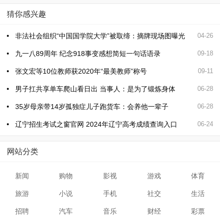
猜你感兴趣
非法社会组织“中国国学院大学”被取缔：摘牌现场图曝光
04-26
九一八89周年 纪念918事变感想简短一句话语录
09-18
张文宏等10位教师获2020年“最美教师”称号
09-11
男子扛共享单车爬山看日出 当事人：是为了锻炼身体
06-28
35岁母亲带14岁孤独症儿子跑货车：会养他一辈子
06-28
辽宁招生考试之窗官网 2024年辽宁高考成绩查询入口
06-24
网站分类
新闻
购物
影视
游戏
体育
旅游
小说
手机
社交
生活
招聘
汽车
音乐
财经
彩票