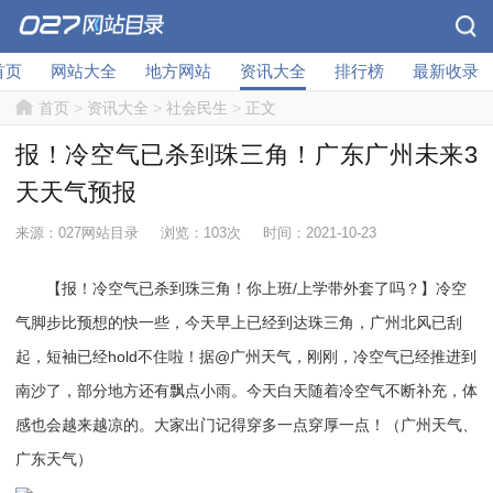
首页
网站大全
地方网站
资讯大全
排行榜
最新收录
首页
>
资讯大全
>
社会民生
>
正文
报！冷空气已杀到珠三角！广东广州未来3
天天气预报
来源：027网站目录
浏览：103次
时间：2021-10-23
【报！冷空气已杀到珠三角！你上班/上学带外套了吗？】冷空
气脚步比预想的快一些，今天早上已经到达珠三角，广州北风已刮
起，短袖已经hold不住啦！据@广州天气，刚刚，冷空气已经推进到
南沙了，部分地方还有飘点小雨。今天白天随着冷空气不断补充，体
感也会越来越凉的。大家出门记得穿多一点穿厚一点！（广州天气、
广东天气）