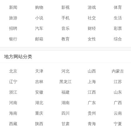
新闻
购物
影视
游戏
体育
旅游
小说
手机
社交
生活
招聘
汽车
音乐
财经
彩票
银行
邮箱
教育
女性
综合
地方网站分类
北京
天津
河北
山西
内蒙古
辽宁
吉林
黑龙江
上海
江苏
浙江
安徽
福建
江西
山东
河南
湖北
湖南
广东
广西
海南
重庆
四川
贵州
云南
西藏
陕西
甘肃
青海
宁夏