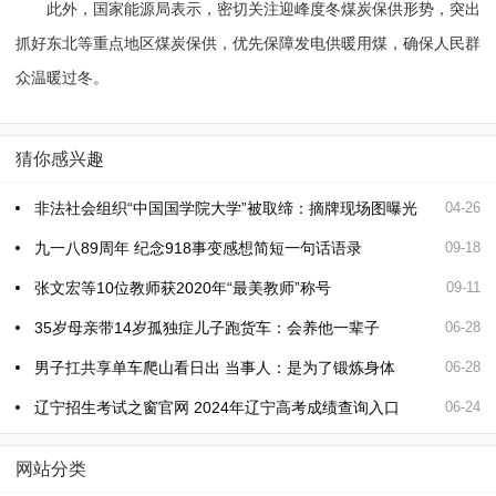
此外，国家能源局表示，密切关注迎峰度冬煤炭保供形势，突出
抓好东北等重点地区煤炭保供，优先保障发电供暖用煤，确保人民群
众温暖过冬。
猜你感兴趣
非法社会组织“中国国学院大学”被取缔：摘牌现场图曝光
04-26
九一八89周年 纪念918事变感想简短一句话语录
09-18
张文宏等10位教师获2020年“最美教师”称号
09-11
35岁母亲带14岁孤独症儿子跑货车：会养他一辈子
06-28
男子扛共享单车爬山看日出 当事人：是为了锻炼身体
06-28
辽宁招生考试之窗官网 2024年辽宁高考成绩查询入口
06-24
网站分类