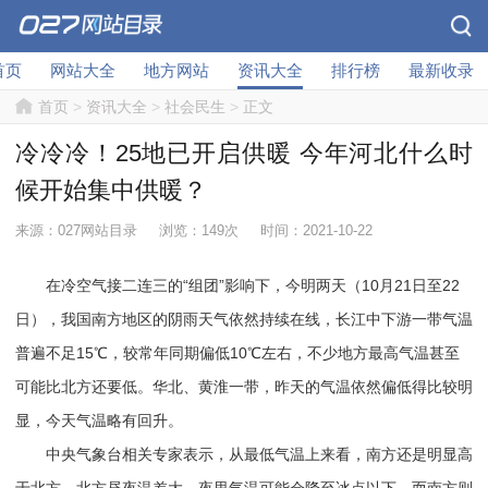
首页
网站大全
地方网站
资讯大全
排行榜
最新收录
首页
>
资讯大全
>
社会民生
>
正文
冷冷冷！25地已开启供暖 今年河北什么时
候开始集中供暖？
来源：027网站目录
浏览：149次
时间：2021-10-22
在冷空气接二连三的“组团”影响下，今明两天（10月21日至22
日），我国南方地区的阴雨天气依然持续在线，长江中下游一带气温
普遍不足15℃，较常年同期偏低10℃左右，不少地方最高气温甚至
可能比北方还要低。华北、黄淮一带，昨天的气温依然偏低得比较明
显，今天气温略有回升。
中央气象台相关专家表示，从最低气温上来看，南方还是明显高
于北方。北方昼夜温差大，夜里气温可能会降至冰点以下，而南方则